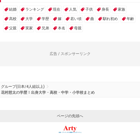
結婚
ランキング
現在
人気
子供
身長
家族
高校
大学
学歴
嫁
若い頃
曲
馴れ初め
年齢
父親
実家
兄弟
本名
母親
広告 / スポンサーリンク
グループ(日本/4人組以上)
花村想太の学歴！出身大学・高校・中学・小学校まとめ
ページの先頭へ