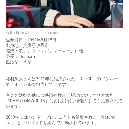
出典：
https://contents.oricon.co.jp
生年月日：1990年8月15日
出身地：兵庫県伊丹市
職業：歌手、ダンスパフォーマー、俳優
身長：166.6cm
血液型：Ａ型
花村想太さんは2011年に結成された「Da-iCE」のメンバー
で、ボーカルを担当しています。
音楽の活動の他には映画や舞台「駆けはやぶさひと大和」
「PHANTOMWORDS」などに出演し俳優としても活動されて
います。
2019年にはバンド・プロジェクトも始動され、「Natural
Lag」というバンドも組んで活動されています。