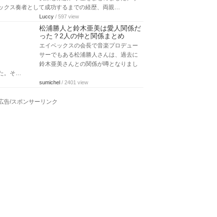
ックス奏者として成功するまでの経歴、両親…
Luccy
/ 597 view
松浦勝人と鈴木亜美は愛人関係だ
った？2人の仲と関係まとめ
エイベックスの会長で音楽プロデュー
サーでもある松浦勝人さんは、過去に
鈴木亜美さんとの関係が噂となりまし
た。そ…
sumichel
/ 2401 view
広告/スポンサーリンク