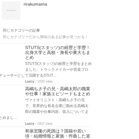
rirakumama
同じカテゴリーの記事
同じカテゴリーだから興味のある記事が見つかる！
STUTS(スタッツ)の経歴と学歴！
出身大学と高校・身長や東大もま
とめ
STUTS(スタッツ)の経歴と学歴をまとめ
ました。トラックメイカーや音楽プロ
デューサーとして活躍するSTUT…
Luccy
/ 1830 view
高嶋ちさ子の兄・高嶋太郎の職業
や仕事！家族エピソードもまとめ
ヴァイオリニスト・高嶋ちさ子の兄
で、世界的な有名企業に勤める高嶋太
郎の職業や仕事内容、収入についてま
とめまし…
Luccy
/ 2927 view
和泉宏隆の死因は？国籍や若い
頃・結婚情報と家族・作曲した楽