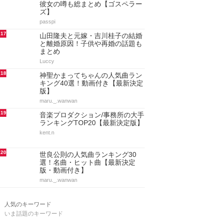
彼女の噂も総まとめ【ゴスペラー
ズ】
passpi
17
山田隆夫と元嫁・吉川桂子の結婚
と離婚原因！子供や再婚の話題も
まとめ
Luccy
18
神聖かまってちゃんの人気曲ラン
キング40選！動画付き【最新決定
版】
maru._.wanwan
19
音楽プロダクション/事務所の大手
ランキングTOP20【最新決定版】
kent.n
20
世良公則の人気曲ランキング30
選！名曲・ヒット曲【最新決定
版・動画付き】
maru._.wanwan
人気のキーワード
いま話題のキーワード