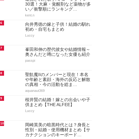
30選！大麻・覚醒剤など薬物が多
い／衝撃順にランキング…
kent.n
6
向井秀徳の嫁と子供！結婚の馴れ
初め・自宅もまとめ
Luccy
7
峯田和伸の歴代彼女や結婚情報～
奥さんだと噂になった女優も紹介
passpi
8
聖飢魔IIのメンバーと現在！本名
や年齢と素顔・海外の反応と解散
の真相・今の活動を総ま…
aquanaut369
9
桜井賢の結婚！嫁との出会いや子
供まとめ【THE ALFEE】
Luccy
10
岡崎英美の暗黒時代とは？身長と
性別・結婚・使用機材まとめ【サ
カナクションのキーボード…