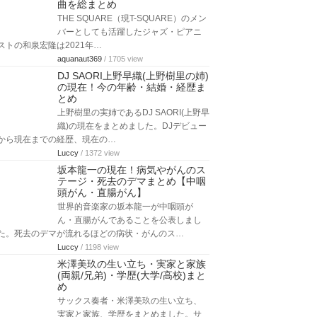
曲を総まとめ
THE SQUARE（現T-SQUARE）のメン
バーとしても活躍したジャズ・ピアニ
ストの和泉宏隆は2021年…
aquanaut369
/ 1705 view
DJ SAORI上野早織(上野樹里の姉)
の現在！今の年齢・結婚・経歴ま
とめ
上野樹里の実姉であるDJ SAORI(上野早
織)の現在をまとめました。DJデビュー
から現在までの経歴、現在の…
Luccy
/ 1372 view
坂本龍一の現在！病気やがんのス
テージ・死去のデマまとめ【中咽
頭がん・直腸がん】
世界的音楽家の坂本龍一が中咽頭が
ん・直腸がんであることを公表しまし
た。死去のデマが流れるほどの病状・がんのス…
Luccy
/ 1198 view
米澤美玖の生い立ち・実家と家族
(両親/兄弟)・学歴(大学/高校)まと
め
サックス奏者・米澤美玖の生い立ち、
実家と家族、学歴をまとめました。サ