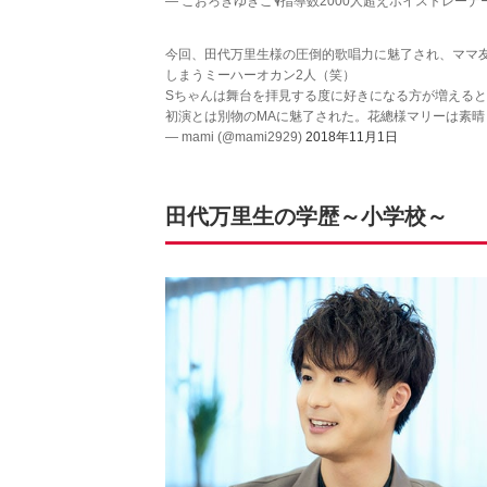
— こおろぎゆきこ🎙指導数2000人超えボイストレーナー (@
今回、田代万里生様の圧倒的歌唱力に魅了され、ママ友
しまうミーハーオカン2人（笑）
Sちゃんは舞台を拝見する度に好きになる方が増える
初演とは別物のMAに魅了された。花總様マリーは素晴
— mami (@mami2929)
2018年11月1日
田代万里生の学歴～小学校～