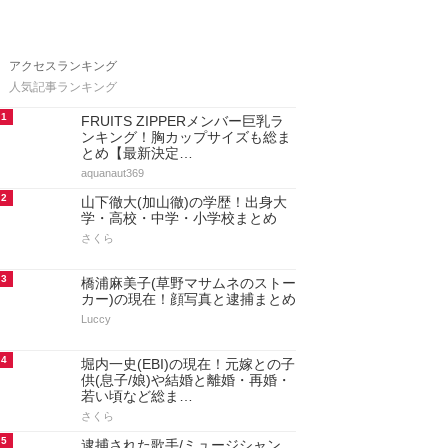
アクセスランキング
人気記事ランキング
1
FRUITS ZIPPERメンバー巨乳ラ
ンキング！胸カップサイズも総ま
とめ【最新決定…
aquanaut369
2
山下徹大(加山徹)の学歴！出身大
学・高校・中学・小学校まとめ
さくら
3
橋浦麻美子(草野マサムネのストー
カー)の現在！顔写真と逮捕まとめ
Luccy
4
堀内一史(EBI)の現在！元嫁との子
供(息子/娘)や結婚と離婚・再婚・
若い頃など総ま…
さくら
5
逮捕された歌手/ミュージシャン