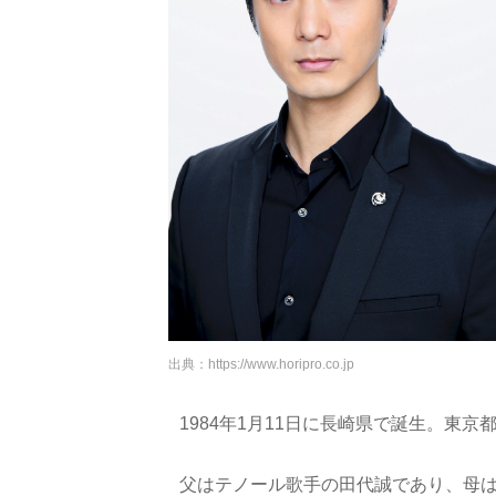
出典：
https://www.horipro.co.jp
1984年1月11日に長崎県で誕生。東
父はテノール歌手の田代誠であり、母