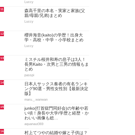
Luccy
11
森高千里の本名・実家と家族(父
親/母親/兄弟)まとめ
Luccy
12
櫻井海音(kaito)の学歴！出身大
学・高校・中学・小学校まとめ
Luccy
13
ミスチル桜井和寿の息子は3人！
長男Kaito・次男と三男の情報もま
とめ
passpi
14
日本人サックス奏者の有名ランキ
ング90選・男性女性別【最新決定
版】
maru._.wanwan
15
junko(打首獄門同好会)の年齢や若
い頃！身長や大学/学歴と経歴・か
わいい画像も総…
aquanaut369
16
村上てつやの結婚や嫁と子供は？