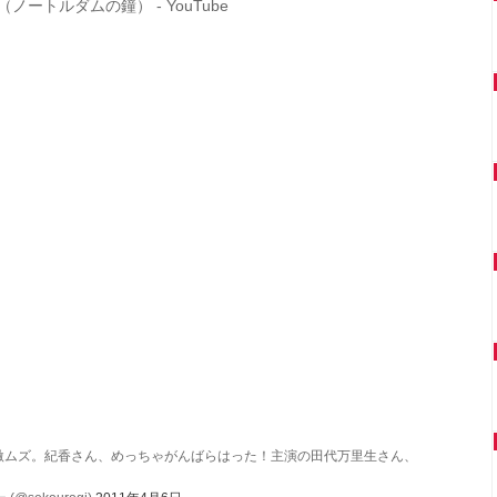
re （ノートルダムの鐘） - YouTube
激ムズ。紀香さん、めっちゃがんばらはった！主演の田代万里生さん、