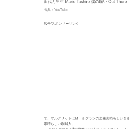
田代万里生 Mario Tashiro 僕の願い Out The
出典：YouTube
広告/スポンサーリンク
で、マルグリットはＭ・ルグランの楽曲素晴らしい＆
素晴らしい歌唱力。