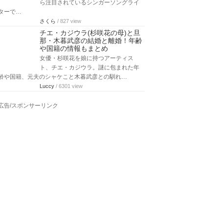
ら注目されているシンガーソングライ
ターで…
さくら
/ 827 view
チエ・カジウラ(杉咲花の母)と旦
那・木暮武彦の結婚と離婚！年齢
や国籍の情報もまとめ
女優・杉咲花を娘に持つアーティス
ト、チエ・カジウラ。謎に包まれた年
齢や国籍、元夫のシャケこと木暮武彦との馴れ…
Luccy
/ 6301 view
広告/スポンサーリンク