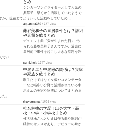
とめ
シンガーソングライターとして人気の
奥華子。早くから活躍していたようで
すが、現在までどういった活動をしていたの…
aquanaut369
/ 787 view
藤谷美和子の皇居事件とは？詳細
や真相を総まとめ
デュエット曲『愛が生まれた日』で知
られる藤谷美和子さんですが、過去に
皇居前で事件を起こし大きな話題を呼
んでい…
sumichel
/ 1747 view
中尾ミエと中尾彬の関係は？実家
や家族を総まとめ
歌手だけではなく女優やコメンテータ
ーなど幅広い分野で活躍されている中
尾ミエの実家や家族についてまとめま
した。…
rirakumama
/ 1661 view
椎名林檎の学歴！出身大学・高
校・中学・小学校まとめ
椎名林檎さんといえば作る曲や歌詞が
独特のセンスがあり、デビューの時か