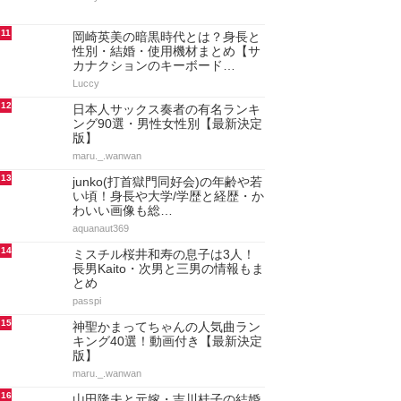
11
岡崎英美の暗黒時代とは？身長と
性別・結婚・使用機材まとめ【サ
カナクションのキーボード…
Luccy
12
日本人サックス奏者の有名ランキ
ング90選・男性女性別【最新決定
版】
maru._.wanwan
13
junko(打首獄門同好会)の年齢や若
い頃！身長や大学/学歴と経歴・か
わいい画像も総…
aquanaut369
14
ミスチル桜井和寿の息子は3人！
長男Kaito・次男と三男の情報もま
とめ
passpi
15
神聖かまってちゃんの人気曲ラン
キング40選！動画付き【最新決定
版】
maru._.wanwan
16
山田隆夫と元嫁・吉川桂子の結婚