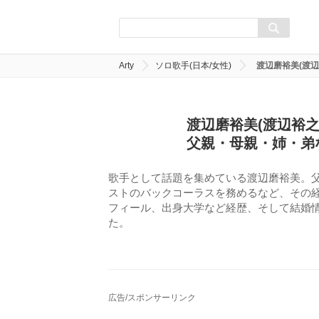
Arty
ソロ歌手(日本/女性)
渡辺磨裕美(渡
渡辺磨裕美(渡辺裕
父親・母親・姉・弟
歌手として話題を集めている渡辺磨裕美。
ストのバックコーラスを務めるなど、その
フィール、出身大学など経歴、そして結婚
た。
広告/スポンサーリンク