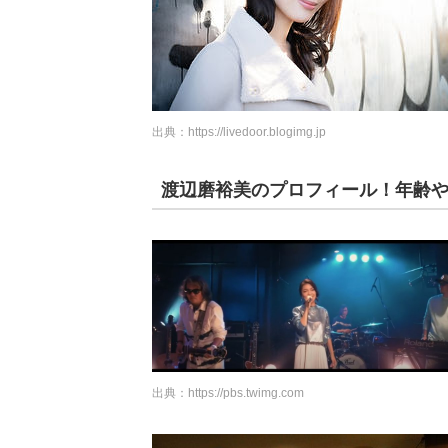
出典：
https://livedoor.blogimg.jp
渡辺磨裕美のプロフィール！年齢
出典：
https://pbs.twimg.com