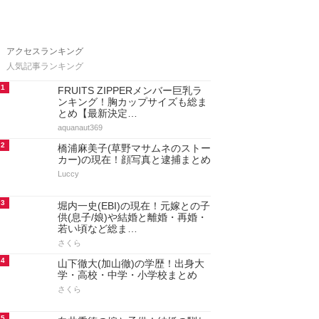
アクセスランキング
人気記事ランキング
1
FRUITS ZIPPERメンバー巨乳ラ
ンキング！胸カップサイズも総ま
とめ【最新決定…
aquanaut369
2
橋浦麻美子(草野マサムネのストー
カー)の現在！顔写真と逮捕まとめ
Luccy
3
堀内一史(EBI)の現在！元嫁との子
供(息子/娘)や結婚と離婚・再婚・
若い頃など総ま…
さくら
4
山下徹大(加山徹)の学歴！出身大
学・高校・中学・小学校まとめ
さくら
5