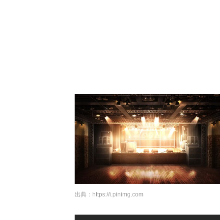
出典：
https://i.pinimg.com