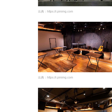
出典：
https://i.pinimg.com
出典：
https://i.pinimg.com