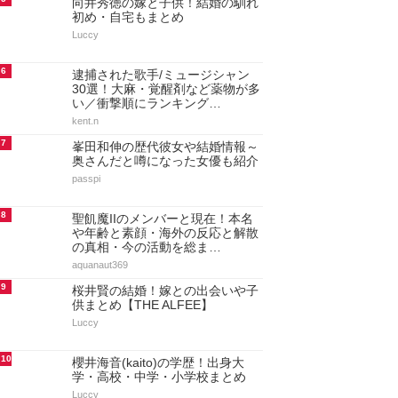
向井秀徳の嫁と子供！結婚の馴れ
初め・自宅もまとめ
Luccy
6
逮捕された歌手/ミュージシャン
30選！大麻・覚醒剤など薬物が多
い／衝撃順にランキング…
kent.n
7
峯田和伸の歴代彼女や結婚情報～
奥さんだと噂になった女優も紹介
passpi
8
聖飢魔IIのメンバーと現在！本名
や年齢と素顔・海外の反応と解散
の真相・今の活動を総ま…
aquanaut369
9
桜井賢の結婚！嫁との出会いや子
供まとめ【THE ALFEE】
Luccy
10
櫻井海音(kaito)の学歴！出身大
学・高校・中学・小学校まとめ
Luccy