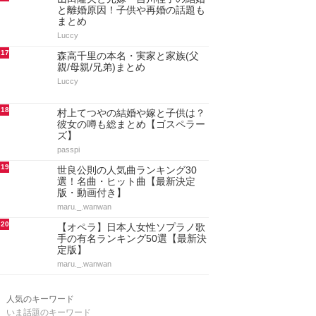
と離婚原因！子供や再婚の話題も
まとめ
Luccy
17
森高千里の本名・実家と家族(父
親/母親/兄弟)まとめ
Luccy
18
村上てつやの結婚や嫁と子供は？
彼女の噂も総まとめ【ゴスペラー
ズ】
passpi
19
世良公則の人気曲ランキング30
選！名曲・ヒット曲【最新決定
版・動画付き】
maru._.wanwan
20
【オペラ】日本人女性ソプラノ歌
手の有名ランキング50選【最新決
定版】
maru._.wanwan
人気のキーワード
いま話題のキーワード