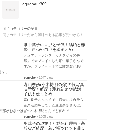
aquanaut369
同じカテゴリーの記事
同じカテゴリーだから興味のある記事が見つかる！
畑中葉子の旦那と子供！結婚と離
婚・再婚や自宅を総まとめ
デュエットソング『カナダからの手
紙』で大ブレイクした畑中葉子さんで
すが、プライベートでは離婚歴があり
ます。 …
sumichel
/ 1047 view
森山奈歩(小木博明の嫁)の顔写真
＆学歴と経歴！馴れ初めや結婚・
子供も総まとめ
森山良子さんの娘で、過去には自身も
音楽活動をしていた森山奈歩さんは、
旦那がおぎやはぎの小木博明さんでも有名で…
sumichel
/ 1865 view
奥華子の現在！活動休止理由・高
校など経歴・若い頃やヒット曲ま