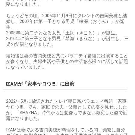
髪になりました。
ちょうどその頃、2006年11月9日にタレントの吉岡美穂と結
婚し、2007年に第一子となる男児「桜深（おうみ）」が誕
生。
2008年に第二子となる女児「王詞（きこと）」が誕生。
2010年に第三子となる男児「希海（きうな）」が誕生し、三
児の父親となりました。
結婚後は妻の吉岡美穂と共にバラエティ番組に出演すること
が多くなり、夫婦生活や子供との生活を赤裸々に話して話題
になっていました。
IZAMが「家事ヤロウ!!!」に出演
2022年5月に放送されたテレビ朝日系バラエティ番組「家事
ヤロウ!!!」でも、家庭での夫・父親としての姿を見せました
が、「SHAZNA」時代からは想像もできない激変した姿で話
題になりました。
IZAMは妻である吉岡美穂が料理をしている間、頻繁に自分