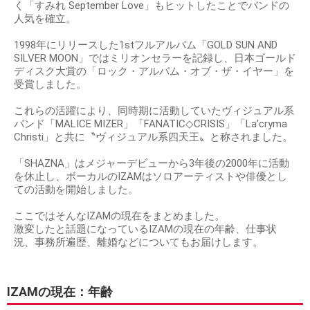
く「すみれ September Love」もヒットしたことでバンドの
人気を確立。
1998年にリリースした1stフルアルバム「GOLD SUN AND
SILVER MOON」ではミリオンセラーを記録し、日本ゴールド
ディスク大賞の「ロック・アルバム・オブ・ザ・イヤー」を
受賞しました。
これらの活躍により、同時期に活動していたヴィジュアル系
バンド「MALICE MIZER」「FANATIC◇CRISIS」「La’cryma
Christi」と共に〝ヴィジュアル系四天王〟と称されました。
「SHAZNA」はメジャーデビューから3年後の2000年に活動
を休止し、ボーカルのIZAMはソロアーティストや俳優とし
ての活動を開始しました。
ここではそんなIZAMの現在をまとめました。
激変したと話題になっているIZAMの現在の年齢、仕事状
況、事務所遍歴、離婚などについてもお届けします。
IZAMの現在：年齢