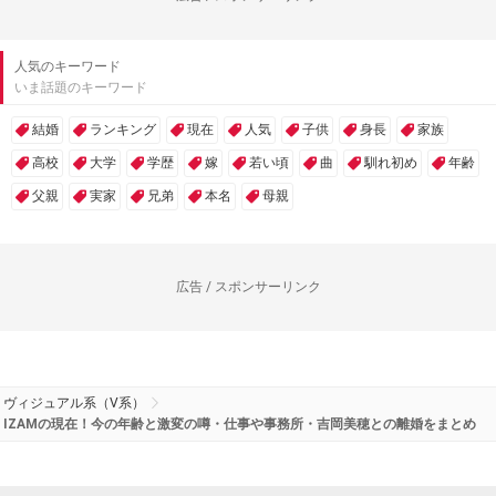
人気のキーワード
いま話題のキーワード
結婚
ランキング
現在
人気
子供
身長
家族
高校
大学
学歴
嫁
若い頃
曲
馴れ初め
年齢
父親
実家
兄弟
本名
母親
広告 / スポンサーリンク
ヴィジュアル系（V系）
IZAMの現在！今の年齢と激変の噂・仕事や事務所・吉岡美穂との離婚をまとめ