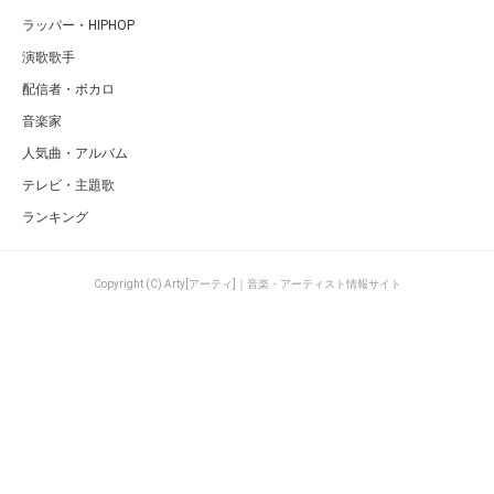
ラッパー・HIPHOP
演歌歌手
配信者・ボカロ
音楽家
人気曲・アルバム
テレビ・主題歌
ランキング
Copyright (C) Arty[アーティ]｜音楽・アーティスト情報サイト