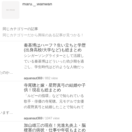
maru._.wanwan
同じカテゴリーの記事
同じカテゴリーだから興味のある記事が見つかる！
秦基博はハーフ？生い立ちと学歴
(出身高校/大学など)も総まとめ
シンガーソングライターとして活躍し
ている秦基博はどういった幼少期を過
ごし、学生時代はどのような人物だっ
たのか…
aquanaut369
/ 882 view
寺尾聰と嫁・星野真弓の結婚や子
供！現在も総まとめ
「ルビーの指環」などで知られている
歌手・俳優の寺尾聰。元モデルで女優
の星野真弓と結婚したことで知られて
います…
aquanaut369
/ 1047 view
加山雄三の現在！光進丸炎上・脳
梗塞の病状・仕事や年収もまとめ