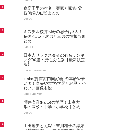
11
森高千里の本名・実家と家族(父
親/母親/兄弟)まとめ
Luccy
12
ミスチル桜井和寿の息子は3人！
長男Kaito・次男と三男の情報もま
とめ
passpi
13
日本人サックス奏者の有名ランキ
ング90選・男性女性別【最新決定
版】
maru._.wanwan
14
junko(打首獄門同好会)の年齢や若
い頃！身長や大学/学歴と経歴・か
わいい画像も総…
aquanaut369
15
櫻井海音(kaito)の学歴！出身大
学・高校・中学・小学校まとめ
Luccy
16
山田隆夫と元嫁・吉川桂子の結婚