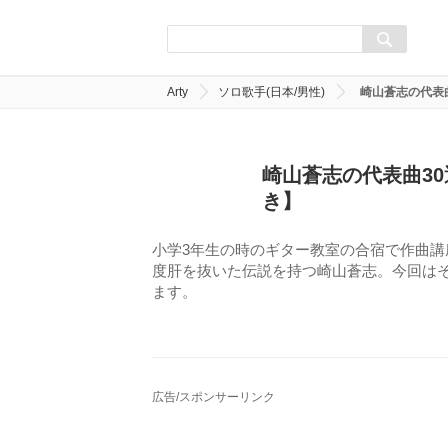
Arty
ソロ歌手(日本/男性)
崎山蒼志の代表
崎山蒼志の代表曲3
き】
小学3年生の時のギター教室の合宿で作曲
度肝を抜いた伝説を持つ崎山蒼志。今回は
ます。
広告/スポンサーリンク