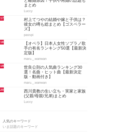
と離婚原因！子供や再婚の話題も
まとめ
Luccy
17
村上てつやの結婚や嫁と子供は？
彼女の噂も総まとめ【ゴスペラー
ズ】
passpi
18
【オペラ】日本人女性ソプラノ歌
手の有名ランキング50選【最新決
定版】
maru._.wanwan
19
世良公則の人気曲ランキング30
選！名曲・ヒット曲【最新決定
版・動画付き】
maru._.wanwan
20
西川貴教の生い立ち・実家と家族
(父親/母親/兄弟)まとめ
Luccy
人気のキーワード
いま話題のキーワード