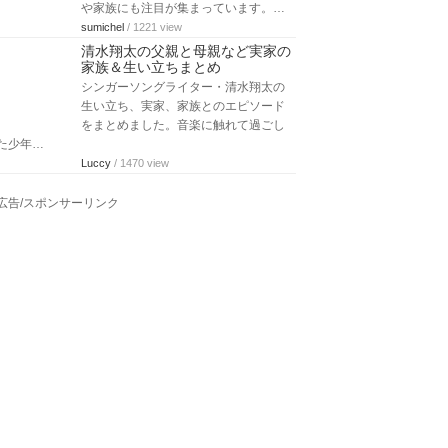
や家族にも注目が集まっています。…
sumichel
/ 1221 view
清水翔太の父親と母親など実家の
家族＆生い立ちまとめ
シンガーソングライター・清水翔太の
生い立ち、実家、家族とのエピソード
をまとめました。音楽に触れて過ごし
た少年…
Luccy
/ 1470 view
広告/スポンサーリンク