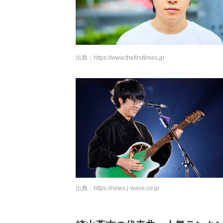
出典：
https://www.thefirsttimes.jp
出典：
https://news.j-wave.co.jp