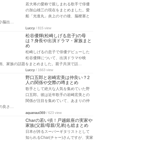
若大将の愛称で親しまれる歌手で俳優
の加山雄三の現在をまとめました。愛
船「光進丸」炎上のその後、脳梗塞と
小脳出…
Luccy
/ 815 view
松谷優輝(松崎しげる息子)の母
は？身長や出演ドラマ・家族まと
め
松崎しげるの息子で俳優デビューした
松谷優輝について、出演ドラマや映
画、家族の話題をまとめました。親子共演で話…
Luccy
/ 1663 view
野口五郎と岩崎宏美は仲良い？2
人の関係や交際の噂まとめ
歌手として絶大な人気を集めていた野
口五郎。彼は近年歌手の岩崎宏美との
関係が注目を集めていて、あまりの仲
の良さ…
aquanaut369
/ 623 view
Charの若い頃！戸越銀座の実家や
家族(父親/母親/兄弟)も総まとめ
日本が誇るスーパーギタリストとして
知られるChar(チャー)さんですが、実家