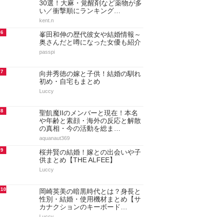
30選！大麻・覚醒剤など薬物が多
い／衝撃順にランキング…
kent.n
6
峯田和伸の歴代彼女や結婚情報～
奥さんだと噂になった女優も紹介
passpi
7
向井秀徳の嫁と子供！結婚の馴れ
初め・自宅もまとめ
Luccy
8
聖飢魔IIのメンバーと現在！本名
や年齢と素顔・海外の反応と解散
の真相・今の活動を総ま…
aquanaut369
9
桜井賢の結婚！嫁との出会いや子
供まとめ【THE ALFEE】
Luccy
10
岡崎英美の暗黒時代とは？身長と
性別・結婚・使用機材まとめ【サ
カナクションのキーボード…
Luccy