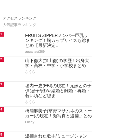
アクセスランキング
人気記事ランキング
1
FRUITS ZIPPERメンバー巨乳ラ
ンキング！胸カップサイズも総ま
とめ【最新決定…
aquanaut369
2
山下徹大(加山徹)の学歴！出身大
学・高校・中学・小学校まとめ
さくら
3
堀内一史(EBI)の現在！元嫁との子
供(息子/娘)や結婚と離婚・再婚・
若い頃など総ま…
さくら
4
橋浦麻美子(草野マサムネのストー
カー)の現在！顔写真と逮捕まとめ
Luccy
5
逮捕された歌手/ミュージシャン