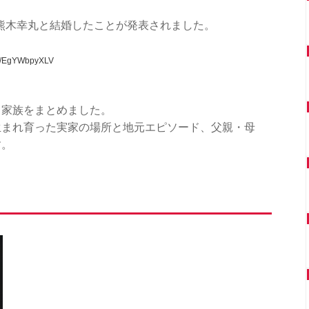
の熊木幸丸と結婚したことが発表されました。
com/EgYWbpyXLV
、家族をまとめました。
生まれ育った実家の場所と地元エピソード、父親・母
す。