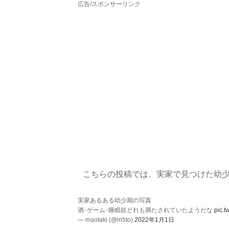
広告/スポンサーリンク
こちらの投稿では、実家で見つけた幼
実家あるある幼少期の写真
酒･ゲーム･睡眠欲どれも満たされていたようだな
pic.
— maotaki (@m5to)
2022年1月1日