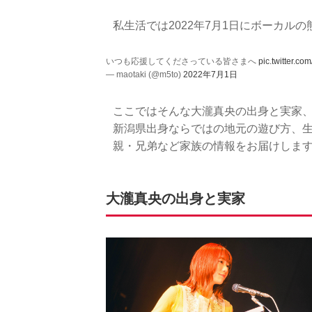
私生活では2022年7月1日にボーカル
いつも応援してくださっている皆さまへ
pic.twitter.
— maotaki (@m5to)
2022年7月1日
ここではそんな大瀧真央の出身と実家
新潟県出身ならではの地元の遊び方、
親・兄弟など家族の情報をお届けしま
大瀧真央の出身と実家