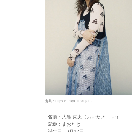
出典：
https://luckykilimanjaro.net
名前：大瀧 真央（おおたき まお）
愛称：まおたき
誕生日：3月17日