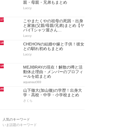
親・母親・兄弟もまとめ
Luccy
17
こやまたくやの祖母の死因・出身
と家族(父親/母親/兄弟)まとめ【ヤ
バイTシャツ屋さん…
Luccy
18
CHEHONの結婚や嫁と子供！彼女
との馴れ初めもまとめ
Luccy
19
MEJIBRAYの現在！解散の噂と活
動休止理由・メンバーのプロフィ
ールを総まとめ
aquanaut369
20
山下徹大(加山徹)の学歴！出身大
学・高校・中学・小学校まとめ
さくら
人気のキーワード
いま話題のキーワード