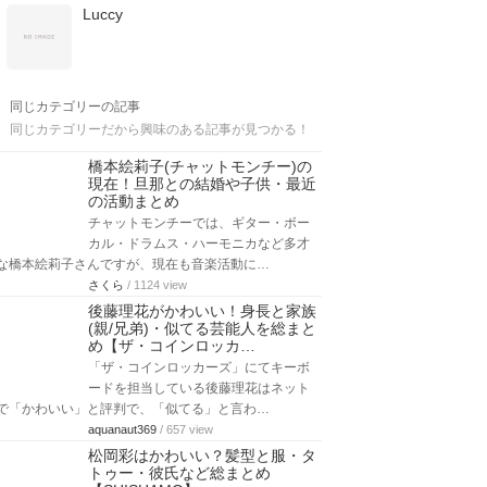
Luccy
同じカテゴリーの記事
同じカテゴリーだから興味のある記事が見つかる！
橋本絵莉子(チャットモンチー)の
現在！旦那との結婚や子供・最近
の活動まとめ
チャットモンチーでは、ギター・ボー
カル・ドラムス・ハーモニカなど多才
な橋本絵莉子さんですが、現在も音楽活動に…
さくら
/ 1124 view
後藤理花がかわいい！身長と家族
(親/兄弟)・似てる芸能人を総まと
め【ザ・コインロッカ…
「ザ・コインロッカーズ」にてキーボ
ードを担当している後藤理花はネット
で「かわいい」と評判で、「似てる」と言わ…
aquanaut369
/ 657 view
松岡彩はかわいい？髪型と服・タ
トゥー・彼氏など総まとめ