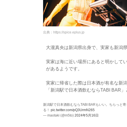
出典：
https://spice.eplus.jp
大瀧真央は新潟県出身で、実家も新潟
実家は海に近い場所にあると明かして
があるようです。
実家に帰省した際は日本酒が有名な新潟
「新潟駅で日本酒飲むならTABI BA
新潟駅で日本酒飲むならTABI BARもいい。ちらっ
る！
pic.twitter.com/pQ3UrmN265
— maotaki (@m5to)
2024年5月16日