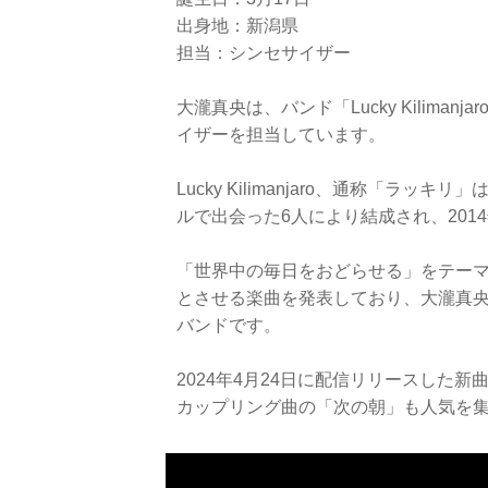
出身地：新潟県
担当：シンセサイザー
大瀧真央は、バンド「Lucky Kilim
イザーを担当しています。
Lucky Kilimanjaro、通称「
ルで出会った6人により結成され、201
「世界中の毎日をおどらせる」をテーマ
とさせる楽曲を発表しており、大瀧真
バンドです。
2024年4月24日に配信リリースした
カップリング曲の「次の朝」も人気を