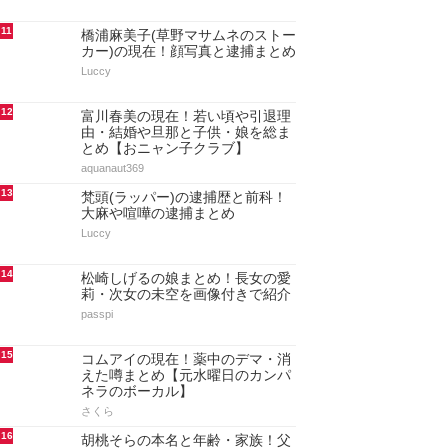
11
橋浦麻美子(草野マサムネのストー
カー)の現在！顔写真と逮捕まとめ
Luccy
12
富川春美の現在！若い頃や引退理
由・結婚や旦那と子供・娘を総ま
とめ【おニャン子クラブ】
aquanaut369
13
梵頭(ラッパー)の逮捕歴と前科！
大麻や喧嘩の逮捕まとめ
Luccy
14
松崎しげるの娘まとめ！長女の愛
莉・次女の未空を画像付きで紹介
passpi
15
コムアイの現在！薬中のデマ・消
えた噂まとめ【元水曜日のカンパ
ネラのボーカル】
さくら
16
胡桃そらの本名と年齢・家族！父