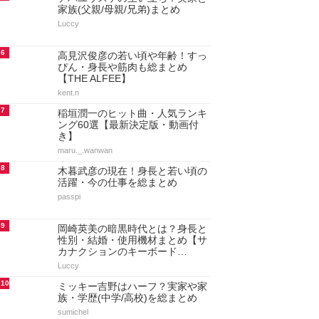
家族(父親/母親/兄弟)まとめ
Luccy
6
高見沢俊彦の若い頃や年齢！すっ
ぴん・身長や筋肉も総まとめ
【THE ALFEE】
kent.n
7
稲垣潤一のヒット曲・人気ランキ
ング60選【最新決定版・動画付
き】
maru._.wanwan
8
木暮武彦の現在！身長と若い頃の
活躍・今の仕事を総まとめ
passpi
9
岡崎英美の暗黒時代とは？身長と
性別・結婚・使用機材まとめ【サ
カナクションのキーボード…
Luccy
10
ミッキー吉野はハーフ？実家や家
族・学歴(中学/高校)を総まとめ
sumichel