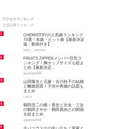
アクセスランキング
人気記事ランキング
1
CHEMISTRYの人気曲ランキング
70選！名曲・ヒット曲【最新決定
版・動画付き】
maru._.wanwan
2
FRUITS ZIPPERメンバー巨乳ラ
ンキング！胸カップサイズも総ま
とめ【最新決定…
aquanaut369
3
山田隆夫と元嫁・吉川桂子の結婚
と離婚原因！子供や再婚の話題も
まとめ
Luccy
4
鶴田浩二の娘！長女と次女・三女
の鶴田さやか・鶴田真由との関係
を総まとめ
aquanaut369
5
チバユウスケの生い立ち！実家と