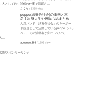
り人として釣り関係の仕事で活躍さ…
さくら
/ 1338 view
peppe(緑黄色社会)の由来と本
名！出身大学や彼氏も総まとめ
人気バンド「緑黄色社会」のキーボー
ド担当として活動しているpeppe（ペッ
ペ）。その活動名が変わっていて、
名…
aquanaut369
/ 1893 view
広告/スポンサーリンク