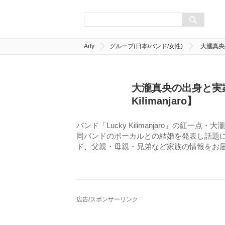
Arty
グループ(日本/バンド/女性)
大瀧真央の
大瀧真央の出身と実家
Kilimanjaro】
バンド「Lucky Kilimanjaro」の紅
同バンドのボーカルとの結婚を発表し話題
ド、父親・母親・兄弟など家族の情報をお
広告/スポンサーリンク