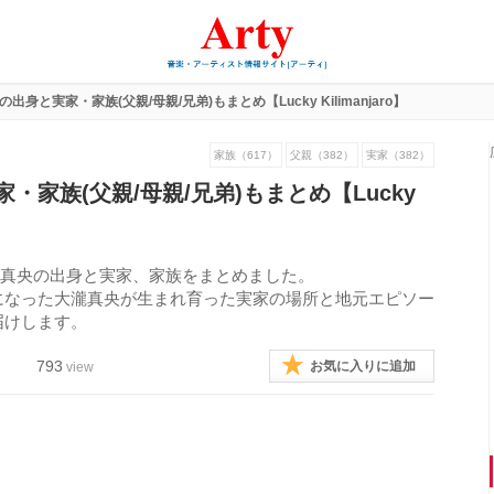
出身と実家・家族(父親/母親/兄弟)もまとめ【Lucky Kilimanjaro】
家族（617）
父親（382）
実家（382）
・家族(父親/母親/兄弟)もまとめ【Lucky
一点・大瀧真央の出身と実家、家族をまとめました。
になった大瀧真央が生まれ育った実家の場所と地元エピソー
届けします。
793
お気に入りに追加
view