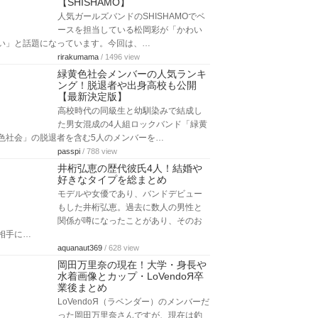
【SHISHAMO】
人気ガールズバンドのSHISHAMOでベ
ースを担当している松岡彩が「かわい
い」と話題になっています。今回は、…
rirakumama
/ 1496 view
緑黄色社会メンバーの人気ランキ
ング！脱退者や出身高校も公開
【最新決定版】
高校時代の同級生と幼馴染みで結成し
た男女混成の4人組ロックバンド「緑黄
色社会」の脱退者を含む5人のメンバーを…
passpi
/ 788 view
井桁弘恵の歴代彼氏4人！結婚や
好きなタイプを総まとめ
モデルや女優であり、バンドデビュー
もした井桁弘恵。過去に数人の男性と
関係が噂になったことがあり、そのお
相手に…
aquanaut369
/ 628 view
岡田万里奈の現在！大学・身長や
水着画像とカップ・LoVendoЯ卒
業後まとめ
LoVendoЯ（ラベンダー）のメンバーだ
った岡田万里奈さんですが、現在は釣