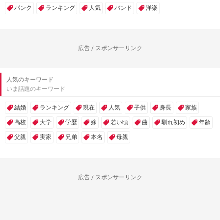
パンク
ランキング
人気
バンド
洋楽
広告 / スポンサーリンク
人気のキーワード
いま話題のキーワード
結婚
ランキング
現在
人気
子供
身長
家族
高校
大学
学歴
嫁
若い頃
曲
馴れ初め
年齢
父親
実家
兄弟
本名
母親
広告 / スポンサーリンク