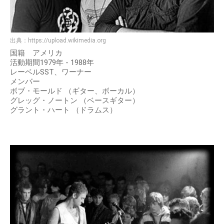
出典：
https://upload.wikimedia.org
国籍 アメリカ
活動期間1979年 - 1988年
レーベルSST、ワーナー
メンバー
ボブ・モールド （ギター、ボーカル）
グレッグ・ノートン （ベースギター）
グラント・ハート （ドラムス）