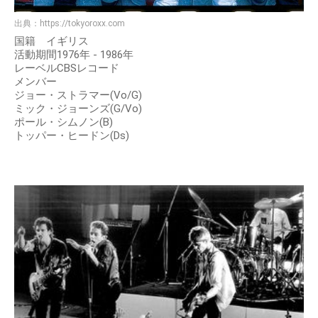
出典：
https://tokyoroxx.com
国籍 イギリス
活動期間1976年 - 1986年
レーベルCBSレコード
メンバー
ジョー・ストラマー(Vo/G)
ミック・ジョーンズ(G/Vo)
ポール・シムノン(B)
トッパー・ヒードン(Ds)