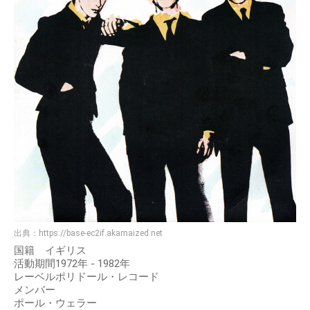
出典：
https://base-ec2if.akamaized.net
国籍 イギリス
活動期間1972年 - 1982年
レーベルポリドール・レコード
メンバー
ポール・ウェラー