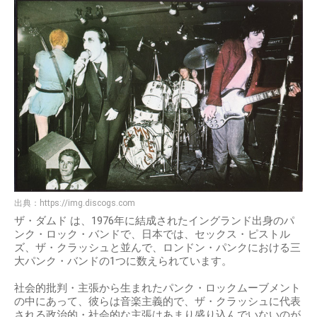
出典：
https://img.discogs.com
ザ・ダムド は、1976年に結成されたイングランド出身のパ
ンク・ロック・バンドで、日本では、セックス・ピストル
ズ、ザ・クラッシュと並んで、ロンドン・パンクにおける三
大パンク・バンドの1つに数えられています。
社会的批判・主張から生まれたパンク・ロックムーブメント
の中にあって、彼らは音楽主義的で、ザ・クラッシュに代表
される政治的・社会的な主張はあまり盛り込んでいないのが