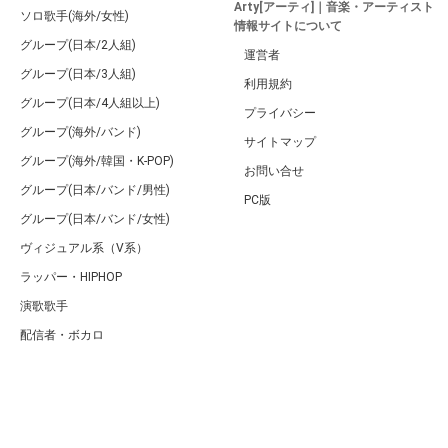
Arty[アーティ]｜音楽・アーティスト
ソロ歌手(海外/女性)
情報サイトについて
グループ(日本/2人組)
運営者
グループ(日本/3人組)
利用規約
グループ(日本/4人組以上)
プライバシー
グループ(海外/バンド)
サイトマップ
グループ(海外/韓国・K-POP)
お問い合せ
グループ(日本/バンド/男性)
PC版
グループ(日本/バンド/女性)
ヴィジュアル系（V系）
ラッパー・HIPHOP
演歌歌手
配信者・ボカロ
音楽家
人気曲・アルバム
テレビ・主題歌