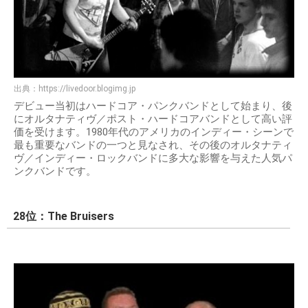
出典：
https://livedoor.blogimg.jp
デビュー当初はハードコア・パンクバンドとして始まり、後
にオルタナティヴ／ポスト・ハードコアバンドとして高い評
価を受けます。1980年代のアメリカのインディー・シーンで
最も重要なバンドの一つと見なされ、その後のオルタナティ
ヴ／インディー・ロックバンドに多大な影響を与えた人気パ
ンクバンドです。
28位：The Bruisers