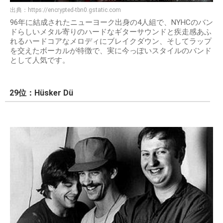
出典：
https://encrypted-tbn0.gstatic.com
96年に結成されたニューヨーク出身の4人組で、NYHCのバン
ドらしいメタル寄りのハードなギターサウンドと疾走感あふ
れるハードコアなメロディにブレイクダウン、そしてラップ
を交えたボーカルが特徴で、実に今っぽいスタイルのバンド
として人気です。
29位：Hüsker Dü