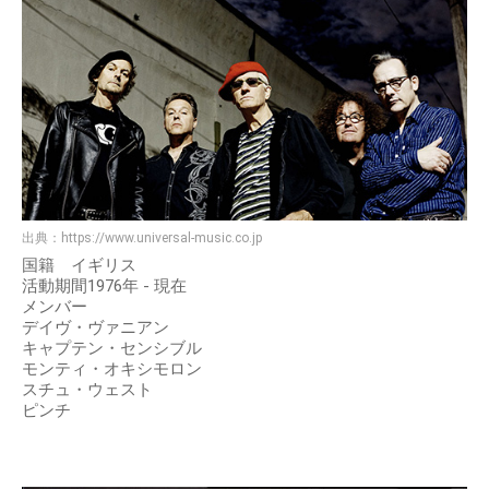
出典：
https://www.universal-music.co.jp
国籍 イギリス
活動期間1976年 - 現在
メンバー
デイヴ・ヴァニアン
キャプテン・センシブル
モンティ・オキシモロン
スチュ・ウェスト
ピンチ