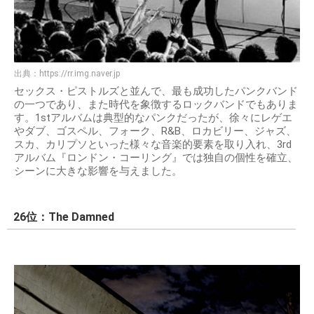
出典：
https://rr.img.naver.jp
セックス・ピストルズと並んで、最も成功したパンクバンド
の一つであり、また時代を象徴するロックバンドでもありま
す。1stアルバムは典型的なパンクだったが、徐々にレゲエ
やダブ、ゴスペル、フォーク、R&B、ロカビリー、ジャズ、
スカ、カリプソといった様々な音楽的要素を取り入れ、3rd
アルバム『ロンドン・コーリング』では独自の個性を確立、
シーンに大きな影響を与えました。
26位：The Damned