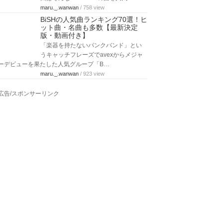
maru._.wanwan
/ 758 view
BiSHの人気曲ランキング70選！ヒ
ット曲・名曲も多数【最新決定
版・動画付き】
「楽器を持たないパンクバンド」とい
うキャッチフレーズでavexからメジャ
ーデビューを果たした人気グループ「B…
maru._.wanwan
/ 923 view
広告/スポンサーリンク