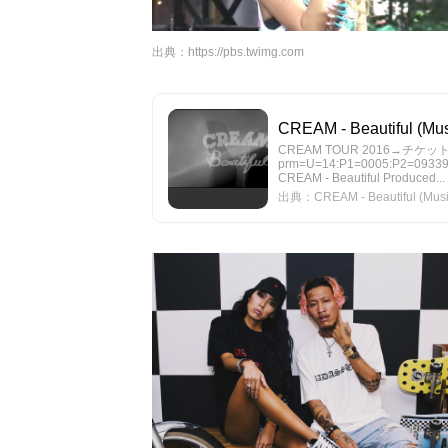
出典：
https://pbs.twimg.com
CREAM - Beautiful (Mus
CREAM TOUR 2016→チケット好評発売
prm=U=14:P1=0005:P2=093
CREAM - Beautiful Produced...
出典：CREAM - Beautiful (Music