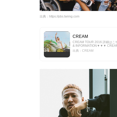
出典：
https://pbs.twimg.com
CREAM
CREAM TOUR 2016 詳細はこちらから
& INFORMATION▼▼▼ CREA
出典：CREAM