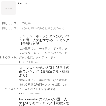
kent.n
同じカテゴリーの記事
同じカテゴリーだから興味のある記事が見つかる！
チャラン・ポ・ランタンのアルバ
ム12選！人気おすすめランキング
【最新決定版】
この記事では、チャラン・ポ・ランタ
ンがリリースしたアルバムの人気・お
すすめランキングを大公開。チャラン・ポ・…
kent.n
/ 483 view
スキマスイッチの人気曲25選！名
曲ランキング【最新決定版・動画
あり】
音楽を通じて、感動や癒しなどが感じ
られる素敵な時間をファンに届けてき
たスキマスイッチ。多くの人におすすめでき…
kent.n
/ 1203 view
back numberのアルバム7選！人
気おすすめランキング【最新決定