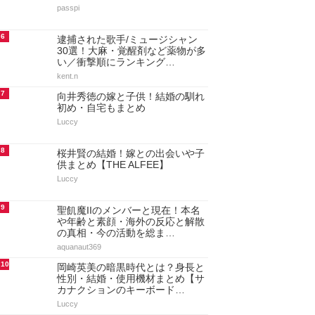
passpi
6
逮捕された歌手/ミュージシャン
30選！大麻・覚醒剤など薬物が多
い／衝撃順にランキング…
kent.n
7
向井秀徳の嫁と子供！結婚の馴れ
初め・自宅もまとめ
Luccy
8
桜井賢の結婚！嫁との出会いや子
供まとめ【THE ALFEE】
Luccy
9
聖飢魔IIのメンバーと現在！本名
や年齢と素顔・海外の反応と解散
の真相・今の活動を総ま…
aquanaut369
10
岡崎英美の暗黒時代とは？身長と
性別・結婚・使用機材まとめ【サ
カナクションのキーボード…
Luccy