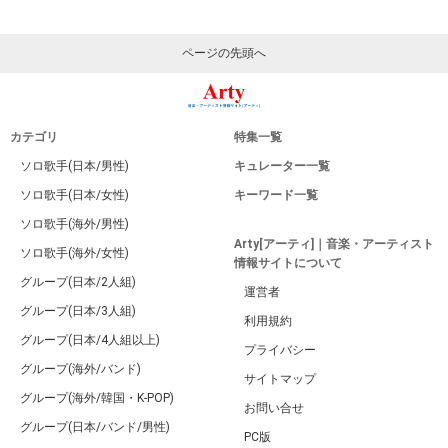
ページの先頭へ
カテゴリ
特集一覧
ソロ歌手(日本/男性)
キュレーター一覧
ソロ歌手(日本/女性)
キーワード一覧
ソロ歌手(海外/男性)
Arty[アーティ]｜音楽・アーティスト
ソロ歌手(海外/女性)
情報サイトについて
グループ(日本/2人組)
運営者
グループ(日本/3人組)
利用規約
グループ(日本/4人組以上)
プライバシー
グループ(海外/バンド)
サイトマップ
グループ(海外/韓国・K-POP)
お問い合せ
グループ(日本/バンド/男性)
PC版