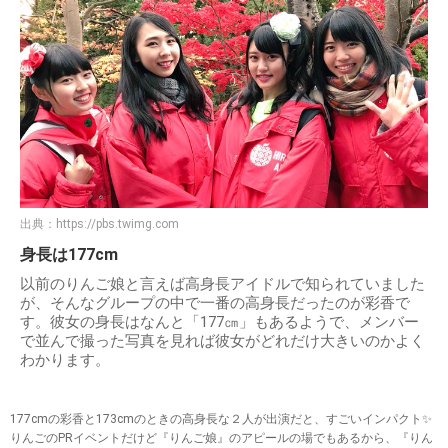
出典：
https://pbs.twimg.com
身長は177cm
以前のりんご娘と言えば高身長アイドルで知られていました
が、そんなグループの中で一番の高身長だったのが彩香で
す。彼女の身長はなんと「177㎝」もあるようで、メンバー
で並んで撮った写真を見れば彼女がどれだけ大きいのかよく
わかります。
177cmの彩香と173cmのときの高身長な２人が出演だと、すごいインパクト✨
りんごのPRイベントだけど『りんご娘』のアピールの場でもあるから、『りん