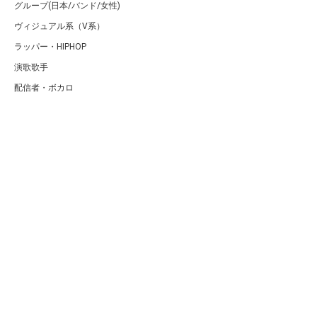
グループ(日本/バンド/女性)
ヴィジュアル系（V系）
ラッパー・HIPHOP
演歌歌手
配信者・ボカロ
音楽家
人気曲・アルバム
テレビ・主題歌
ランキング
Copyright (C) Arty[アーティ]｜音楽・アーティスト情報サイト