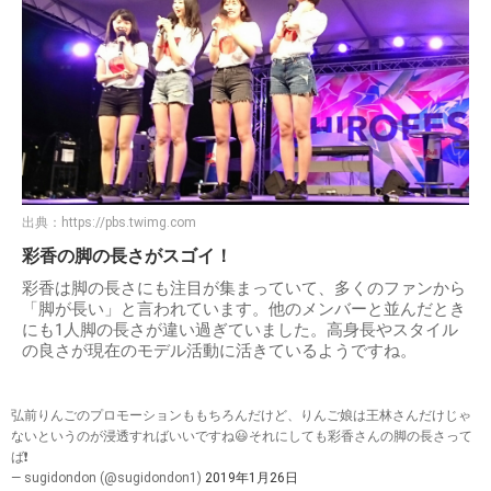
出典：
https://pbs.twimg.com
彩香の脚の長さがスゴイ！
彩香は脚の長さにも注目が集まっていて、多くのファンから
「脚が長い」と言われています。他のメンバーと並んだとき
にも1人脚の長さが違い過ぎていました。高身長やスタイル
の良さが現在のモデル活動に活きているようですね。
弘前りんごのプロモーションももちろんだけど、りんご娘は王林さんだけじゃ
ないというのが浸透すればいいですね😃それにしても彩香さんの脚の長さって
ば❗
— sugidondon (@sugidondon1)
2019年1月26日