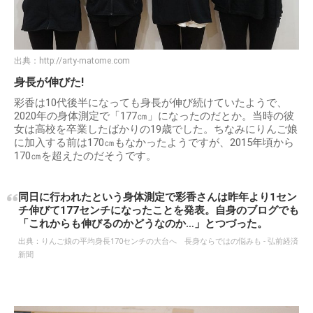
出典：
http://arty-matome.com
身長が伸びた!
彩香は10代後半になっても身長が伸び続けていたようで、
2020年の身体測定で「177㎝」になったのだとか。当時の彼
女は高校を卒業したばかりの19歳でした。ちなみにりんご娘
に加入する前は170㎝もなかったようですが、2015年頃から
170㎝を超えたのだそうです。
同日に行われたという身体測定で彩香さんは昨年より1セン
チ伸びて177センチになったことを発表。自身のブログでも
「これからも伸びるのかどうなのか…」とつづった。
出典：
りんご娘の平均身長170センチの大台へ 長身ならではの悩みも - 弘前経済
新聞