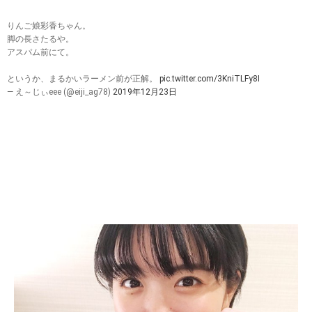
りんご娘彩香ちゃん。
脚の長さたるや。
アスパム前にて。
というか、まるかいラーメン前が正解。
pic.twitter.com/3KniTLFy8I
— え～じぃeee (@eiji_ag78)
2019年12月23日