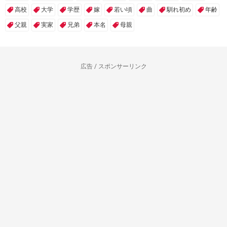
高校
大学
学歴
嫁
若い頃
曲
馴れ初め
年齢
父親
実家
兄弟
本名
母親
広告 / スポンサーリンク