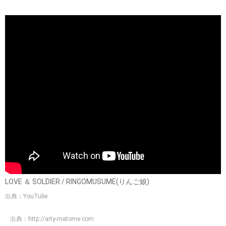
LOVE ＆ SOLDIER / RINGOMUSUME(りんご娘)
出典：YouTube
出典：
http://arty-matome.com