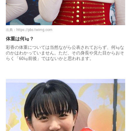
出典：
https://pbs.twimg.com
体重は何㎏？
彩香の体重については当然ながら公表されておらず、何㎏な
のかはわかっていません。ただ、その身長や見た目からおそ
らく「60㎏前後」ではないかと思われます。