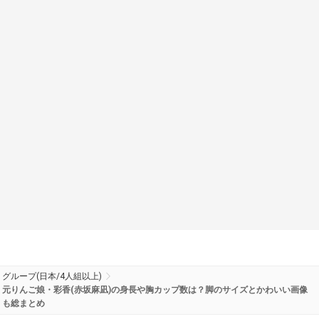
グループ(日本/4人組以上)
元りんご娘・彩香(赤坂麻凪)の身長や胸カップ数は？脚のサイズとかわいい画像
も総まとめ