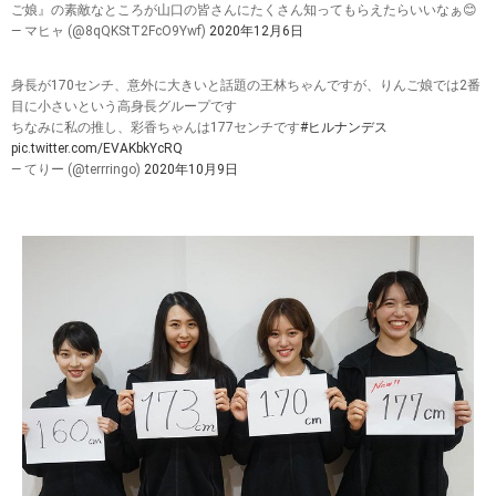
ご娘』の素敵なところが山口の皆さんにたくさん知ってもらえたらいいなぁ😊
— マヒャ (@8qQKStT2FcO9Ywf)
2020年12月6日
身長が170センチ、意外に大きいと話題の王林ちゃんですが、りんご娘では2番
目に小さいという高身長グループです
ちなみに私の推し、彩香ちゃんは177センチです
#ヒルナンデス
pic.twitter.com/EVAKbkYcRQ
— てりー (@terrringo)
2020年10月9日