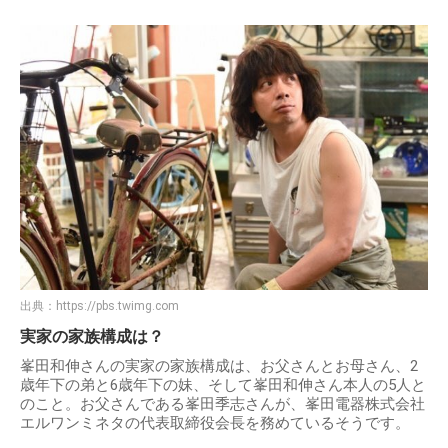
出典：
https://pbs.twimg.com
実家の家族構成は？
峯田和伸さんの実家の家族構成は、お父さんとお母さん、2
歳年下の弟と6歳年下の妹、そして峯田和伸さん本人の5人と
のこと。お父さんである峯田季志さんが、峯田電器株式会社
エルワンミネタの代表取締役会長を務めているそうです。