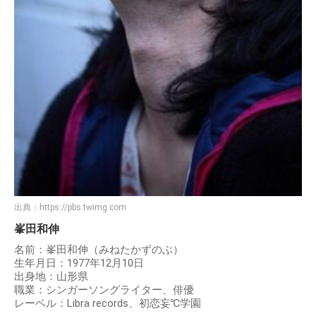
出典：
https://pbs.twimg.com
峯田和伸
名前：峯田和伸（みねたかずのぶ）
生年月日：1977年12月10日
出身地：山形県
職業：シンガーソングライター、俳優
レーベル：Libra records、初恋妄℃学園