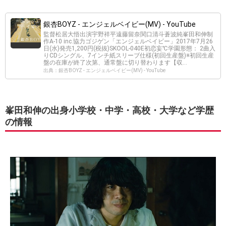
銀杏BOYZ - エンジェルベイビー(MV) - YouTube
監督松居大悟出演宇野祥平遠藤留奈関口清斗蒼波純峯田和伸制
作A-10 inc.協力ゴジゲン「エンジェルベイビー」2017年7月26
日(水)発売1,200円(税抜)SKOOL-040E初恋妄℃学園形態： 2曲入
りCDシングル、7インチ紙スリーブ仕様(初回生産盤)※初回生産
盤の在庫が終了次第、通常盤に切り替わります【収...
出典：銀杏BOYZ - エンジェルベイビー(MV) - YouTube
峯田和伸の出身小学校・中学・高校・大学など学歴
の情報