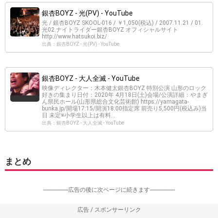
銀杏BOYZ - 光(PV) - YouTube
光 / 銀杏BOYZ SKOOL-016 / ￥1,050(税込) / 2007.11.21 / 01.
光02.ナイトライダー銀杏BOYZ オフィシャルサイト
http://www.hatsukoi.biz/
出典：銀杏BOYZ - 光(PV) - YouTube
銀杏BOYZ - 大人全滅 - YouTube
映像ディレクター：木本健太銀杏BOYZ 特別公演 山形のロック
好きの集まり日付：2020年 4月18日(土)会場/公演詳細：やまぎ
ん県民ホール(山形県総合文化芸術館) https://yamagata-
bunka.jp/開場17:15/開演18:00指定席 前売り5,500円(税込み)当
日 未定※小学生以上は有料...
出典：銀杏BOYZ - 大人全滅 - YouTube
まとめ
-----------------広告の後に次ページに続きます-----------------
広告 / スポンサーリンク