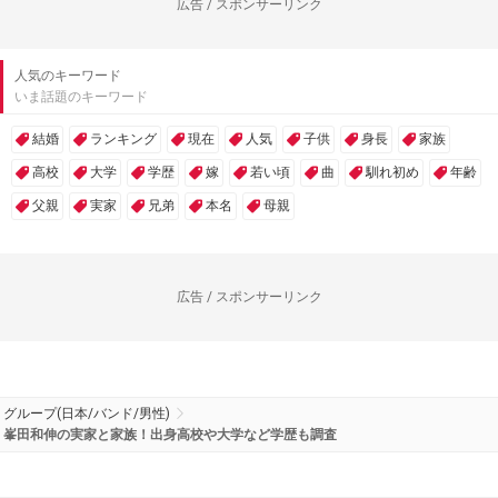
広告 / スポンサーリンク
人気のキーワード
いま話題のキーワード
結婚
ランキング
現在
人気
子供
身長
家族
高校
大学
学歴
嫁
若い頃
曲
馴れ初め
年齢
父親
実家
兄弟
本名
母親
広告 / スポンサーリンク
グループ(日本/バンド/男性)
峯田和伸の実家と家族！出身高校や大学など学歴も調査