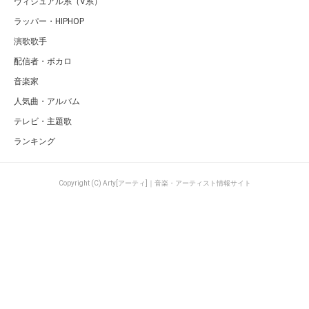
ヴィジュアル系（V系）
ラッパー・HIPHOP
演歌歌手
配信者・ボカロ
音楽家
人気曲・アルバム
テレビ・主題歌
ランキング
Copyright (C) Arty[アーティ]｜音楽・アーティスト情報サイト