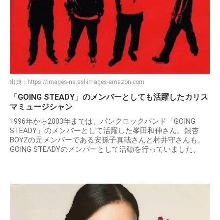
出典：
https://images-na.ssl-images-amazon.com
「GOING STEADY」のメンバーとしても活躍したカリス
マミュージシャン
1996年から2003年までは、パンクロックバンド「GOING
STEADY」のメンバーとして活躍した峯田和伸さん。銀杏
BOYZの元メンバーである安孫子真哉さんと村井守さんも、
GOING STEADYのメンバーとして活動を行っていました。