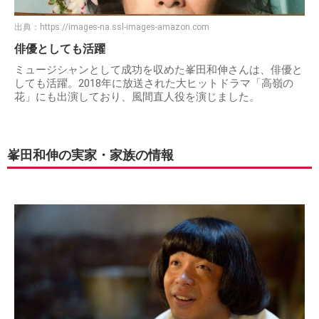
出典：
https://images-na.ssl-images-amazon.com
俳優としても活躍
ミュージシャンとして成功を収めた峯田和伸さんは、俳優と
しても活躍。2018年に放送された大ヒットドラマ「高嶺の
花」にも出演しており、風間直人役を演じました。
峯田和伸の実家・家族の情報