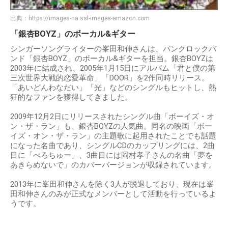
出典：
https://images-na.ssl-images-amazon.com
「銀杏BOYZ」のボーカル&ギター
シンガーソングライターの峯田和伸さんは、パンクロックバ
ンド「銀杏BOYZ」のボーカル&ギターを担当。銀杏BOYZは
2003年に結成され、2005年1月15日にアルバム「君と僕の第
三次世界大戦的恋愛革命」「DOOR」を2作同時リリース。
「あいどんわなだい」「光」などのシングルもヒットし、熱
狂的なファンを獲得してきました。
2009年12月2日にリリースされたシングル曲「ボーイズ・オ
ン・ザ・ラン」も、銀杏BOYZの人気曲。同名の映画「ボー
イズ・オン・ザ・ラン」の主題歌に起用されたことでも話題
になった名曲であり、シングルCDのカップリングには、2曲
目に「べろちゅー」、3曲目には岡村孝子さんの名曲「夢を
あきらめないで」のカバーバージョンが収録されています。
2013年に峯田和伸さんを除く3人が脱退しており、現在は峯
田和伸さんのみが正式なメンバーとして活動を行っているよ
うです。