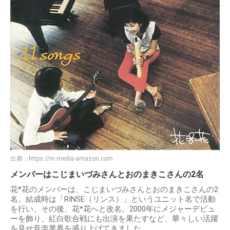
出典：
https://m.media-amazon.com
メンバーはこじまいづみさんとおのまきこさんの2名
花*花のメンバーは、こじまいづみさんとおのまきこさんの2
名。結成時は「RINSE（リンス）」というユニット名で活動
を行い、その後、花*花へと改名。2000年にメジャーデビュ
ーを飾り、紅白歌合戦にも出演を果たすなど、華々しい活躍
を見せ音楽業界を盛り上げてきました。