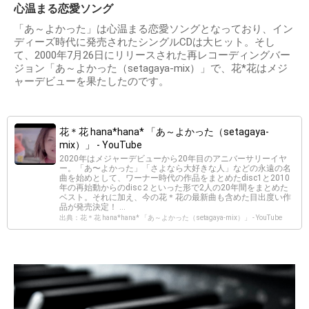
心温まる恋愛ソング
「あ～よかった」は心温まる恋愛ソングとなっており、イン
ディーズ時代に発売されたシングルCDは大ヒット。そし
て、2000年7月26日にリリースされた再レコーディングバー
ジョン「あ～よかった（setagaya-mix）」で、花*花はメジ
ャーデビューを果たしたのです。
花＊花 hana*hana* 「あ～よかった（setagaya-
mix）」 - YouTube
2020年はメジャーデビューから20年目のアニバーサリーイヤ
ー。「あ〜よかった」「さよなら大好きな人」などの永遠の名
曲を始めとして、ワーナー時代の作品をまとめたdisc1と2010
年の再始動からのdisc２といった形で2人の20年間をまとめた
ベスト。それに加え、今の花＊花の最新曲も含めた目出度い作
品が発売決定！ ...
出典：花＊花 hana*hana* 「あ～よかった（setagaya-mix）」 - YouTube