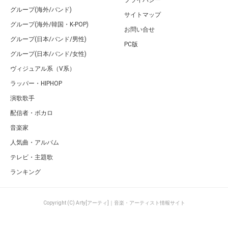
グループ(海外/バンド)
サイトマップ
グループ(海外/韓国・K-POP)
お問い合せ
グループ(日本/バンド/男性)
PC版
グループ(日本/バンド/女性)
ヴィジュアル系（V系）
ラッパー・HIPHOP
演歌歌手
配信者・ボカロ
音楽家
人気曲・アルバム
テレビ・主題歌
ランキング
Copyright (C) Arty[アーティ]｜音楽・アーティスト情報サイト