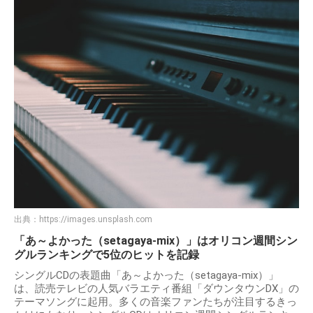
出典：
https://images.unsplash.com
「あ～よかった（setagaya-mix）」はオリコン週間シン
グルランキングで5位のヒットを記録
シングルCDの表題曲「あ～よかった（setagaya-mix）」
は、読売テレビの人気バラエティ番組「ダウンタウンDX」の
テーマソングに起用。多くの音楽ファンたちが注目するきっ