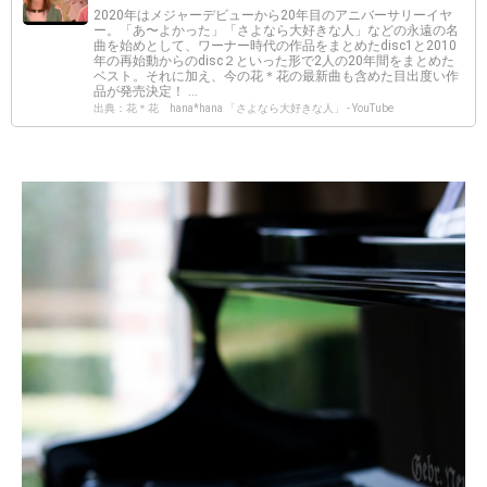
2020年はメジャーデビューから20年目のアニバーサリーイヤ
ー。「あ〜よかった」「さよなら大好きな人」などの永遠の名
曲を始めとして、ワーナー時代の作品をまとめたdisc1と2010
年の再始動からのdisc２といった形で2人の20年間をまとめた
ベスト。それに加え、今の花＊花の最新曲も含めた目出度い作
品が発売決定！ ...
出典：花＊花 hana*hana 「さよなら大好きな人」 - YouTube