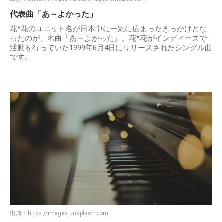
代表曲「あ～よかった」
花*花のユニット名が日本中に一気に広まったきっかけとな
ったのが、名曲「あ～よかった」。花*花がインディーズで
活動を行っていた1999年6月4日にリリースされたシングル曲
です。
出典：
https://images.unsplash.com