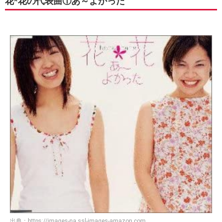
花*花の代表曲①あ～よかった
出典：
https://images-na.ssl-images-amazon.com