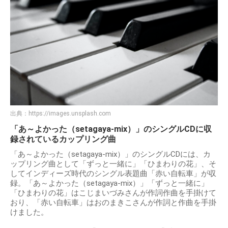
出典：
https://images.unsplash.com
「あ～よかった（setagaya-mix）」のシングルCDに収
録されているカップリング曲
「あ～よかった（setagaya-mix）」のシングルCDには、カ
ップリング曲として「ずっと一緒に」「ひまわりの花」、そ
してインディーズ時代のシングル表題曲「赤い自転車」が収
録。「あ～よかった（setagaya-mix）」「ずっと一緒に」
「ひまわりの花」はこじまいづみさんが作詞作曲を手掛けて
おり、「赤い自転車」はおのまきこさんが作詞と作曲を手掛
けました。