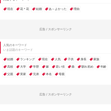
現在
花＊花
結婚
あ～よかった
理由
広告 / スポンサーリンク
人気のキーワード
いま話題のキーワード
結婚
ランキング
現在
人気
子供
身長
家族
高校
大学
学歴
嫁
若い頃
曲
馴れ初め
年齢
父親
実家
兄弟
本名
母親
広告 / スポンサーリンク