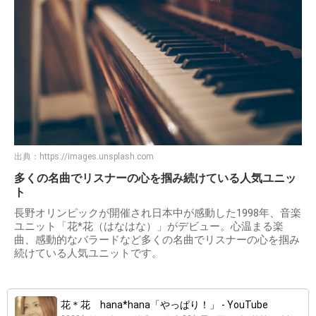
出典：
https://images.unsplash.com
多くの名曲でリスナーの心を掴み続けている人気ユニッ
ト
長野オリンピックが開催され日本中が感動した1998年、音楽
ユニット「花*花（はなはな）」がデビュー。心温まる楽
曲、感動的なバラードなど多くの名曲でリスナーの心を掴み
続けている人気ユニットです。
花＊花 hana*hana「やっぱり！」 - YouTube