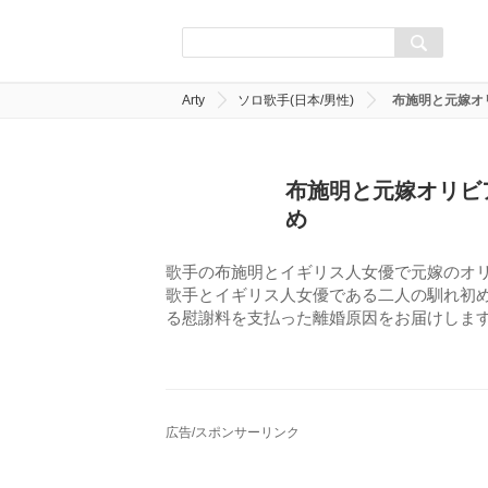
Arty
ソロ歌手(日本/男性)
布施明と元嫁オ
布施明と元嫁オリビ
め
歌手の布施明とイギリス人女優で元嫁のオ
歌手とイギリス人女優である二人の馴れ初
る慰謝料を支払った離婚原因をお届けしま
広告/スポンサーリンク