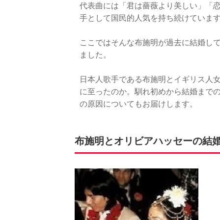
代表曲には「君は薔薇より美しい」「恋
手として国民的人気を持ち続けていま
ここではそんな布施明が過去に結婚し
ました。
日本人歌手である布施明とイギリス人
に至ったのか。馴れ初めから結婚まで
の原因についてもお届けします。
布施明とオリビアハッセーの結