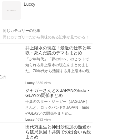
Luccy
同じカテゴリーの記事
同じカテゴリーだから興味のある記事が見つかる！
井上陽水の現在！最近の仕事と年
収・死んだ説のデマもまとめ
「少年時代」「夢の中へ」のヒットで
知られる井上陽水の現在をまとめまし
た。70年代から活躍する井上陽水の現
在の…
Luccy
/ 830 view
ジャガーさんとX JAPANのhide・
GLAYの関係まとめ
千葉のスター・ジャガー（JAGUAR）
さんと、ロックバンドX JAPAN・hide
やGLAYとの関係をまとめ…
Luccy
/ 692 view
田代万里生と神田沙也加の熱愛か
ら破局原因！共演での出会いも総
まとめ