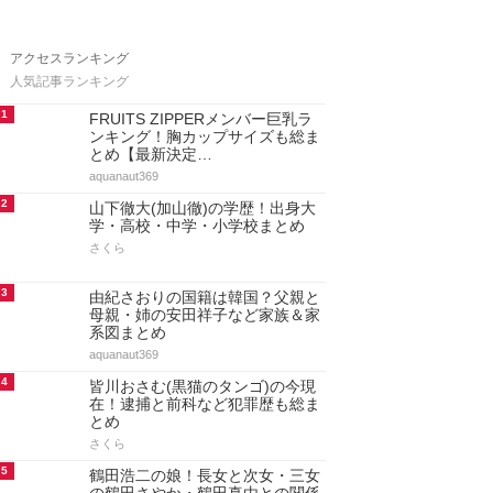
アクセスランキング
人気記事ランキング
1
FRUITS ZIPPERメンバー巨乳ラ
ンキング！胸カップサイズも総ま
とめ【最新決定…
aquanaut369
2
山下徹大(加山徹)の学歴！出身大
学・高校・中学・小学校まとめ
さくら
3
由紀さおりの国籍は韓国？父親と
母親・姉の安田祥子など家族＆家
系図まとめ
aquanaut369
4
皆川おさむ(黒猫のタンゴ)の今現
在！逮捕と前科など犯罪歴も総ま
とめ
さくら
5
鶴田浩二の娘！長女と次女・三女