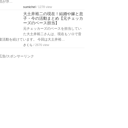
説が浮…
sumichel
/ 1278 view
大土井裕二の現在！結婚や嫁と息
子・今の活動まとめ【元チェッカ
ーズのベース担当】
元チェッカーズのベースを担当してい
た大土井裕二さんは、現在もソロで音
楽活動を続けています。 今回は大土井裕…
さくら
/ 2676 view
広告/スポンサーリンク