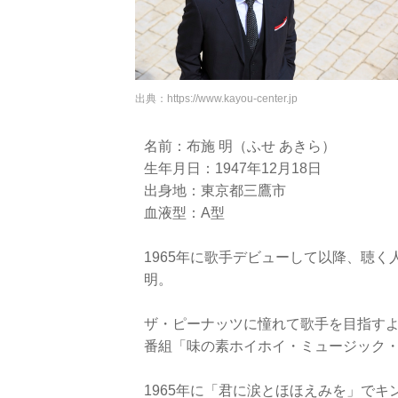
出典：
https://www.kayou-center.jp
名前：布施 明（ふせ あきら）
生年月日：1947年12月18日
出身地：東京都三鷹市
血液型：A型
1965年に歌手デビューして以降、聴
明。
ザ・ピーナッツに憧れて歌手を目指す
番組「味の素ホイホイ・ミュージック
1965年に「君に涙とほほえみを」でキ