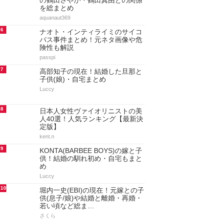
の鶴田さやか・鶴田真由との関係
を総まとめ
aquanaut369
6
ナオト・インティライミのサイコ
パス事件まとめ！元ネタ画像や危
険性も解説
passpi
7
高部知子の現在！結婚した旦那と
子供(娘)・自宅まとめ
Luccy
8
日本人女性ヴァイオリニストの美
人40選！人気ランキング【最新決
定版】
kent.n
9
KONTA(BARBEE BOYS)の嫁と子
供！結婚の馴れ初め・自宅もまと
め
Luccy
10
堀内一史(EBI)の現在！元嫁との子
供(息子/娘)や結婚と離婚・再婚・
若い頃など総ま…
さくら