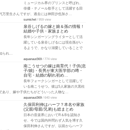
ミュージカル界のプリンスと呼ばれ、
俳優・テノール歌手として活躍する田
代万里生さんですが、過去には神田沙也加さ…
sumichel
/ 959 view
泉谷しげるの嫁と娘＆孫の情報！
結婚や子供・家族まとめ
長年シンガーソングライターとして活
躍している泉谷しげるには現在孫がい
るようで、かなり溺愛していることで
知られ…
aquanaut369
/ 774 view
南こうせつの嫁は南育代！子供(息
子/娘)・長男が東大医学部の噂・
自宅・結婚の馴れ初め…
長年フォークシンガーとして活躍して
いる南こうせつ。彼は5人家族の大黒柱
であり、嫁や子供たちがどういった人物な…
aquanaut369
/ 640 view
久保田利伸はハーフ？本名や家族
(父親/母親/兄弟)も総まとめ
日本の音楽界においてR＆Bを認知さ
せ、今では国内外問わず人気を博す久
保田利伸さんですが、以前からハーフ