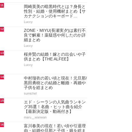
11
岡崎英美の暗黒時代とは？身長と
性別・結婚・使用機材まとめ【サ
カナクションのキーボード…
Luccy
12
ZONE・MIYU(長瀬実夕)は素行不
良で解雇！薬疑惑や何したのか詳
細まとめ
Luccy
13
桜井賢の結婚！嫁との出会いや子
供まとめ【THE ALFEE】
Luccy
14
中村瑠衣の若い頃と現在！元旦那/
黒田勇樹との結婚と離婚・再婚や
子供を総まとめ
sumichel
15
エド・シーランの人気曲ランキン
グ35選！名曲・ヒット曲を紹介
【最新決定版・動画付き】
maru._.wanwan
16
富川春美の現在！若い頃や引退理
由・結婚や旦那と子供・娘を総ま