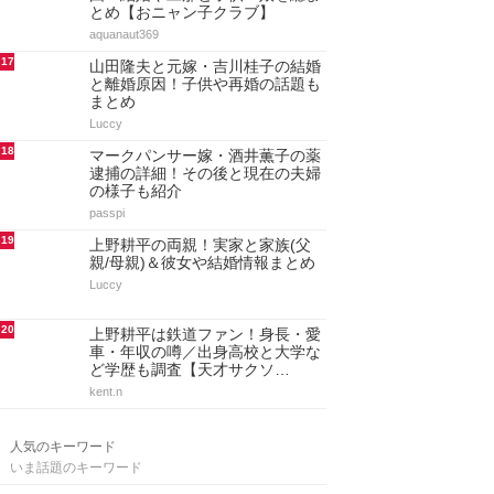
とめ【おニャン子クラブ】
aquanaut369
17
山田隆夫と元嫁・吉川桂子の結婚
と離婚原因！子供や再婚の話題も
まとめ
Luccy
18
マークパンサー嫁・酒井薫子の薬
逮捕の詳細！その後と現在の夫婦
の様子も紹介
passpi
19
上野耕平の両親！実家と家族(父
親/母親)＆彼女や結婚情報まとめ
Luccy
20
上野耕平は鉄道ファン！身長・愛
車・年収の噂／出身高校と大学な
ど学歴も調査【天才サクソ…
kent.n
人気のキーワード
いま話題のキーワード