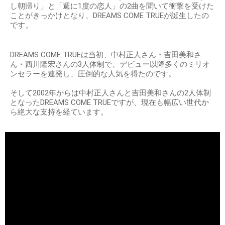
し朝帰り」と「週に1度の恋人」の2曲を聞いて衝撃を受けた
ことがきっかけとなり、DREAMS COME TRUEが誕生したの
です。
DREAMS COME TRUEは当初、中村正人さん・吉田美和さ
ん・西川隆宏さんの3人体制で、デビュー以降多くのミリオ
ンセラーを連発し、圧倒的な人気を得たのです。
そして2002年からは中村正人さんと吉田美和さんの2人体制
となったDREAMS COME TRUEですが、現在も幅広い世代か
ら絶大な支持を経ています。