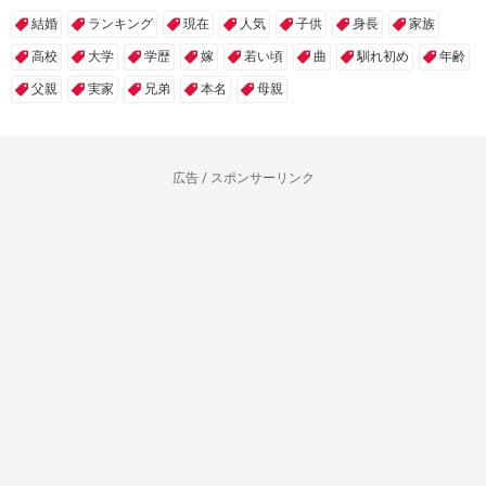
結婚
ランキング
現在
人気
子供
身長
家族
高校
大学
学歴
嫁
若い頃
曲
馴れ初め
年齢
父親
実家
兄弟
本名
母親
広告 / スポンサーリンク