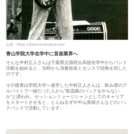
出典：
https://dreamscometrue.com
青山学院大学在学中に音楽業界へ
そんな中村正人さんは千葉県立国府台高校在学中からバンド
活動を始めると、当時から演奏技術とセンスで頭角を現した
のです。
その後青山学院大学へ進学した中村正人さんは、飲み屋のア
ルバイトで一緒だった人から“歌謡曲のバックをやらない
か”と誘われ、セッションミュージシャンとしてのキャリア
をスタートさせると、とんねるずや中山美穂さんなどのバッ
クバンドで活動しています。