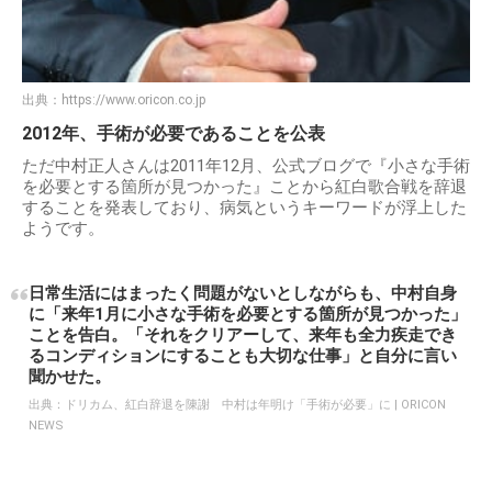
出典：
https://www.oricon.co.jp
2012年、手術が必要であることを公表
ただ中村正人さんは2011年12月、公式ブログで『小さな手術
を必要とする箇所が見つかった』ことから紅白歌合戦を辞退
することを発表しており、病気というキーワードが浮上した
ようです。
日常生活にはまったく問題がないとしながらも、中村自身
に「来年1月に小さな手術を必要とする箇所が見つかった」
ことを告白。「それをクリアーして、来年も全力疾走でき
るコンディションにすることも大切な仕事」と自分に言い
聞かせた。
出典：
ドリカム、紅白辞退を陳謝 中村は年明け「手術が必要」に | ORICON
NEWS