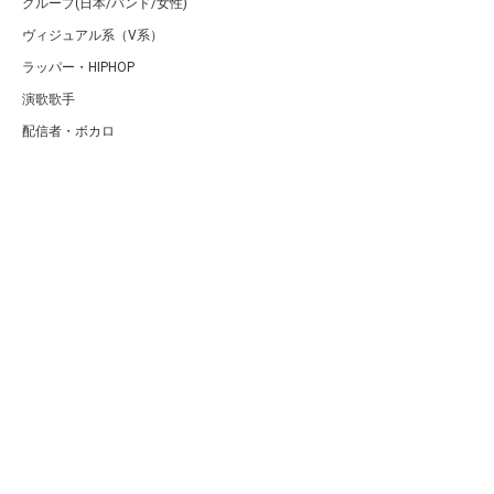
グループ(日本/バンド/女性)
ヴィジュアル系（V系）
ラッパー・HIPHOP
演歌歌手
配信者・ボカロ
音楽家
人気曲・アルバム
テレビ・主題歌
ランキング
Copyright (C) Arty[アーティ]｜音楽・アーティスト情報サイト