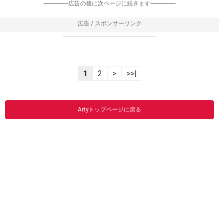
-----------------広告の後に次ページに続きます-----------------
広告 / スポンサーリンク
----------------------------------------------------------------
1
2
>
>>|
Artyトップページに戻る