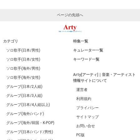
ページの先頭へ
カテゴリ
特集一覧
ソロ歌手(日本/男性)
キュレーター一覧
ソロ歌手(日本/女性)
キーワード一覧
ソロ歌手(海外/男性)
Arty[アーティ]｜音楽・アーティスト
ソロ歌手(海外/女性)
情報サイトについて
グループ(日本/2人組)
運営者
グループ(日本/3人組)
利用規約
グループ(日本/4人組以上)
プライバシー
グループ(海外/バンド)
サイトマップ
グループ(海外/韓国・K-POP)
お問い合せ
グループ(日本/バンド/男性)
PC版