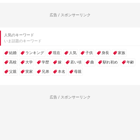
広告 / スポンサーリンク
人気のキーワード
いま話題のキーワード
結婚
ランキング
現在
人気
子供
身長
家族
高校
大学
学歴
嫁
若い頃
曲
馴れ初め
年齢
父親
実家
兄弟
本名
母親
広告 / スポンサーリンク