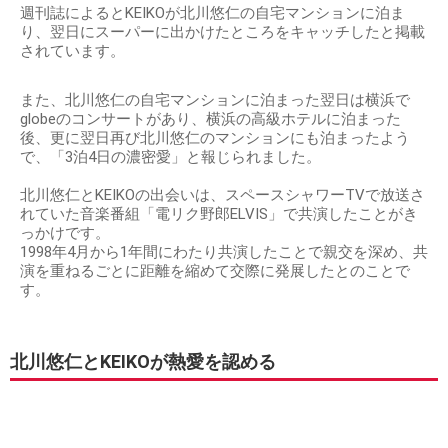
週刊誌によるとKEIKOが北川悠仁の自宅マンションに泊ま
り、翌日にスーパーに出かけたところをキャッチしたと掲載
されています。
また、北川悠仁の自宅マンションに泊まった翌日は横浜で
globeのコンサートがあり、横浜の高級ホテルに泊まった
後、更に翌日再び北川悠仁のマンションにも泊まったよう
で、「3泊4日の濃密愛」と報じられました。
北川悠仁とKEIKOの出会いは、スペースシャワーTVで放送さ
れていた音楽番組「電リク野郎ELVIS」で共演したことがき
っかけです。
1998年4月から1年間にわたり共演したことで親交を深め、共
演を重ねるごとに距離を縮めて交際に発展したとのことで
す。
北川悠仁とKEIKOが熱愛を認める