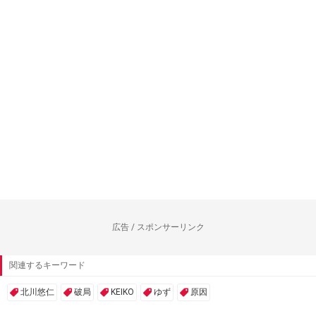
広告 / スポンサーリンク
関連するキーワード
北川悠仁
破局
KEIKO
ゆず
原因