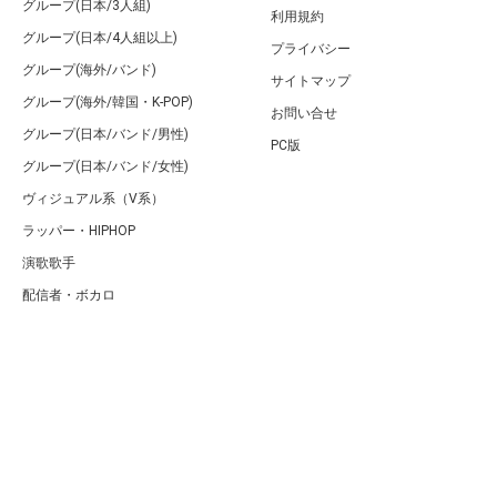
グループ(日本/3人組)
利用規約
グループ(日本/4人組以上)
プライバシー
グループ(海外/バンド)
サイトマップ
グループ(海外/韓国・K-POP)
お問い合せ
グループ(日本/バンド/男性)
PC版
グループ(日本/バンド/女性)
ヴィジュアル系（V系）
ラッパー・HIPHOP
演歌歌手
配信者・ボカロ
音楽家
人気曲・アルバム
テレビ・主題歌
ランキング
Copyright (C) Arty[アーティ]｜音楽・アーティスト情報サイト