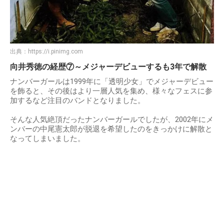
出典：
https://i.pinimg.com
向井秀徳の経歴⑦～メジャーデビューするも3年で解散
ナンバーガールは1999年に「透明少女」でメジャーデビュー
を飾ると、その後はより一層人気を集め、様々なフェスに参
加するなど注目のバンドとなりました。
そんな人気絶頂だったナンバーガールでしたが、2002年にメ
ンバーの中尾憲太郎が脱退を希望したのをきっかけに解散と
なってしまいました。