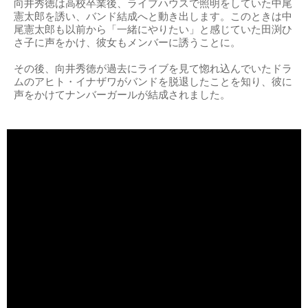
向井秀徳は高校卒業後、ライブハウスで照明をしていた中尾
憲太郎を誘い、バンド結成へと動き出します。このときは中
尾憲太郎も以前から「一緒にやりたい」と感じていた田渕ひ
さ子に声をかけ、彼女もメンバーに誘うことに。
その後、向井秀徳が過去にライブを見て惚れ込んでいたドラ
ムのアヒト・イナザワがバンドを脱退したことを知り、彼に
声をかけてナンバーガールが結成されました。