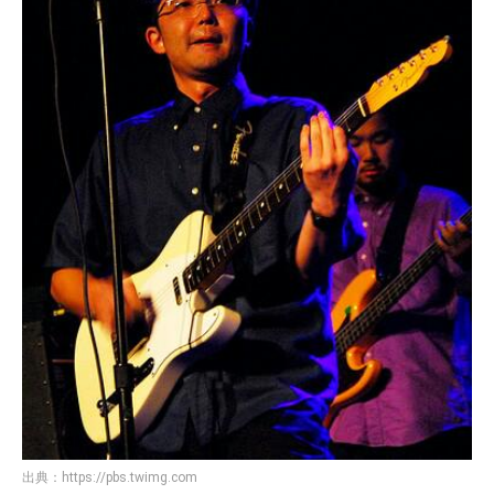
出典：
https://pbs.twimg.com