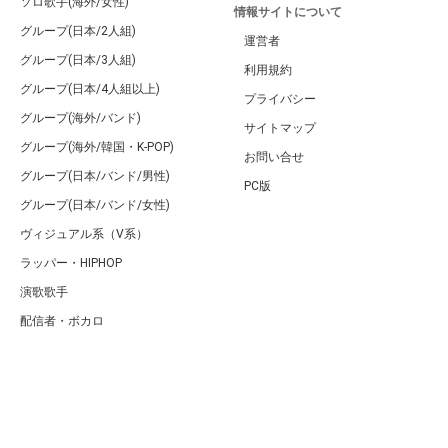
ソロ歌手(海外/女性)
情報サイトについて
グループ(日本/2人組)
運営者
グループ(日本/3人組)
利用規約
グループ(日本/4人組以上)
プライバシー
グループ(海外/バンド)
サイトマップ
グループ(海外/韓国・K-POP)
お問い合せ
グループ(日本/バンド/男性)
PC版
グループ(日本/バンド/女性)
ヴィジュアル系（V系）
ラッパー・HIPHOP
演歌歌手
配信者・ボカロ
音楽家
人気曲・アルバム
テレビ・主題歌
ランキング