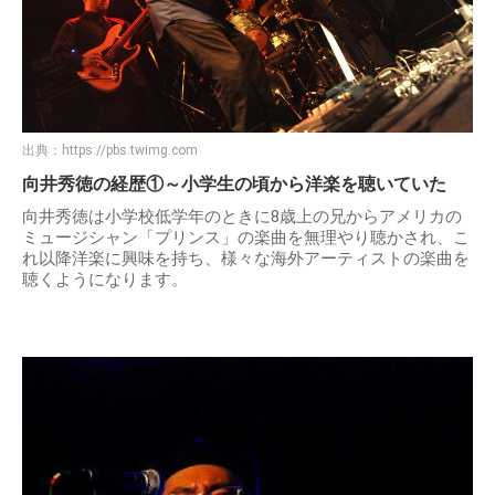
出典：
https://pbs.twimg.com
向井秀徳の経歴①～小学生の頃から洋楽を聴いていた
向井秀徳は小学校低学年のときに8歳上の兄からアメリカの
ミュージシャン「プリンス」の楽曲を無理やり聴かされ、こ
れ以降洋楽に興味を持ち、様々な海外アーティストの楽曲を
聴くようになります。