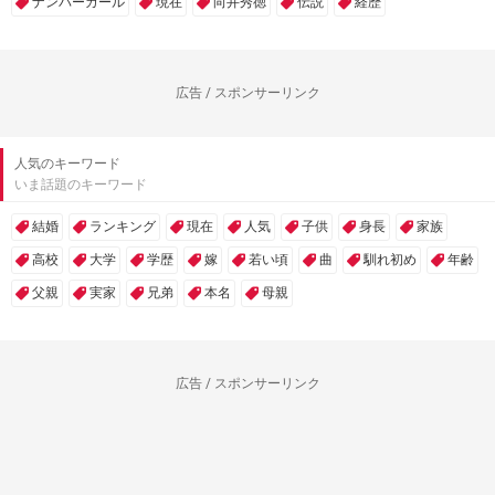
ナンバーガール
現在
向井秀徳
伝説
経歴
広告 / スポンサーリンク
人気のキーワード
いま話題のキーワード
結婚
ランキング
現在
人気
子供
身長
家族
高校
大学
学歴
嫁
若い頃
曲
馴れ初め
年齢
父親
実家
兄弟
本名
母親
広告 / スポンサーリンク