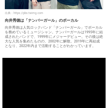
出典：
https://pbs.twimg.com
向井秀徳は「ナンバーガール」のボーカル
向井秀徳は人気ロックバンド「ナンバーガール」でボーカル
を務めているミュージシャン。ナンバーガールは1995年に結
成されたバンドで、1999年にメジャーデビュー。その後は絶
大な人気を集めたものの、2002年に解散。2019年に再結成
となり、2022年内まで活動することがわかっています。