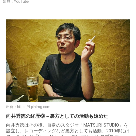
出典：YouTube
出典：
https://i.pinimg.com
向井秀徳の経歴⑨～裏方としての活動も始めた
向井秀徳はその後、自身のスタジオ「MATSURI STUDIO」を
設立し、レコーディングなど裏方としても活動。2010年には