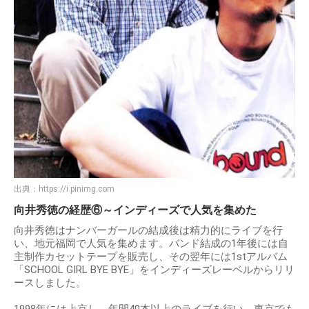
出典：
https://i.pinimg.com
向井秀徳の経歴⑥～インディーズで人気を集めた
向井秀徳はナンバーガールの結成後は精力的にライブを行
い、地元福岡で人気を集めます。バンド結成の1年後には自
主制作カセットテープを販売し、その翌年には1stアルバム
「SCHOOL GIRL BYE BYE」をインディーズレーベルからリリ
ースしました。