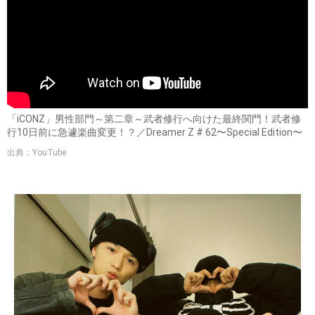
「iCONZ」男性部門～第二章～武者修行へ向けた最終関門！武者修
行10日前に急遽楽曲変更！？／Dreamer Z # 62〜Special Edition〜
出典：YouTube