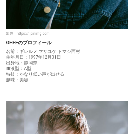
出典：
https://i.pinimg.com
GHEEのプロフィール
名前：ギレルメ マサユケ トマジ西村
生年月日：1997年12月31日
出身地：静岡県
血液型：A型
特技：かなり低い声が出せる
趣味：美容