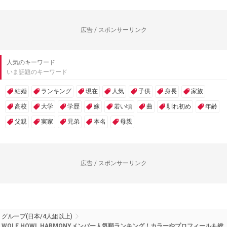
広告 / スポンサーリンク
人気のキーワード
いま話題のキーワード
結婚
ランキング
現在
人気
子供
身長
家族
高校
大学
学歴
嫁
若い頃
曲
馴れ初め
年齢
父親
実家
兄弟
本名
母親
広告 / スポンサーリンク
グループ(日本/4人組以上)
WOLF HOWL HARMONYメンバー人気順ランキング！カラーやプロフィールも総