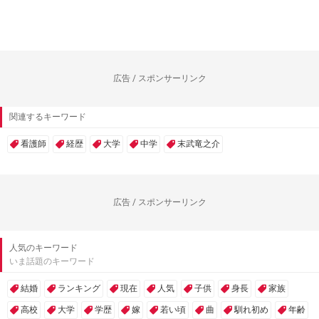
広告 / スポンサーリンク
関連するキーワード
看護師
経歴
大学
中学
末武竜之介
広告 / スポンサーリンク
人気のキーワード
いま話題のキーワード
結婚
ランキング
現在
人気
子供
身長
家族
高校
大学
学歴
嫁
若い頃
曲
馴れ初め
年齢