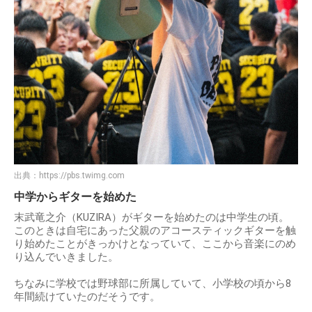
出典：
https://pbs.twimg.com
中学からギターを始めた
末武竜之介（KUZIRA）がギターを始めたのは中学生の頃。
このときは自宅にあった父親のアコースティックギターを触
り始めたことがきっかけとなっていて、ここから音楽にのめ
り込んでいきました。
ちなみに学校では野球部に所属していて、小学校の頃から8
年間続けていたのだそうです。