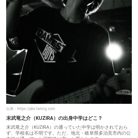
出典：
https://pbs.twimg.com
末武竜之介（KUZIRA）の出身中学はどこ？
末武竜之介（KUZIRA）の通っていた中学は明かされておら
ず、学校名は不明です。ただ、地元・岐阜県多治見市内の公