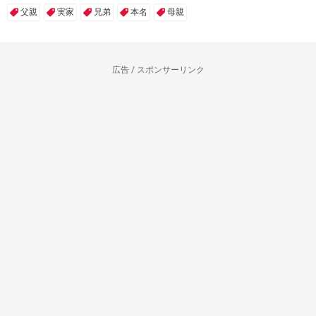
父親
実家
兄弟
本名
母親
広告 / スポンサーリンク