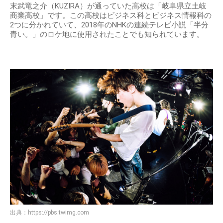
末武竜之介（KUZIRA）が通っていた高校は「岐阜県立土岐
商業高校」です。この高校はビジネス科とビジネス情報科の
2つに分かれていて、2018年のNHKの連続テレビ小説「半分
青い。」のロケ地に使用されたことでも知られています。
出典：
https://pbs.twimg.com