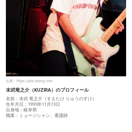
出典：
https://pbs.twimg.com
末武竜之介（KUZIRA）のプロフィール
名前：末武 竜之介（すえたけ りゅうのすけ）
生年月日：1995年11月13日
出身地：岐阜県
職業：ミュージシャン、看護師