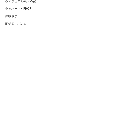
ヴィジュアル系（V系）
ラッパー・HIPHOP
演歌歌手
配信者・ボカロ
音楽家
人気曲・アルバム
テレビ・主題歌
ランキング
Copyright (C) Arty[アーティ]｜音楽・アーティスト情報サイト