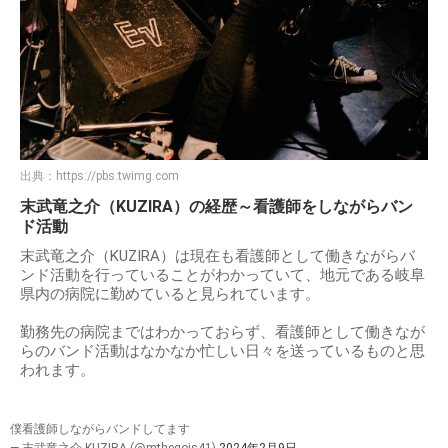
出典：
https://pbs.twimg.com
末武竜之介（KUZIRA）の経歴～看護師をしながらバン
ド活動
末武竜之介（KUZIRA）は現在も看護師として働きながらバ
ンド活動を行っていることがわかっていて、地元である岐阜
県内の病院に勤めていると見られています。
勤務先の病院まではわかっておらず、看護師として働きなが
らのバンド活動はなかなか忙しい日々を送っているものと思
われます。
僕看護師しながらバンドしてます