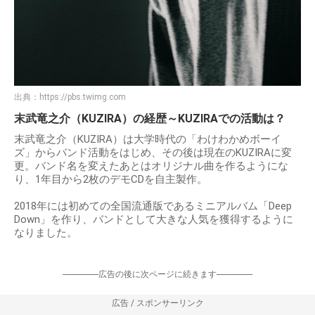
出典：
https://pbs.twimg.com
末武竜之介（KUZIRA）の経歴～KUZIRAでの活動は？
末武竜之介（KUZIRA）は大学時代の「わけわかめボーイ
ズ」からバンド活動をはじめ、その後は現在のKUZIRAに変
更。バンド名を変えたあとはオリジナル曲を作るようにな
り、1年目から2枚のデモCDを自主製作。
2018年には初めての全国流通版であるミニアルバム「Deep
Down」を作り、バンドとして大きな人気を獲得するように
なりました。
-----------------広告の後に次ページに続きます-----------------
広告 / スポンサーリンク