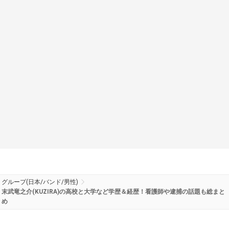
グループ(日本/バンド/男性)
末武竜之介(KUZIRA)の高校と大学など学歴＆経歴！看護師や逮捕の話題も総まと
め