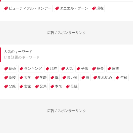
ビューティフル・サンデー
ダニエル・ブーン
現在
広告 / スポンサーリンク
人気のキーワード
いま話題のキーワード
結婚
ランキング
現在
人気
子供
身長
家族
高校
大学
学歴
嫁
若い頃
曲
馴れ初め
年齢
父親
実家
兄弟
本名
母親
広告 / スポンサーリンク