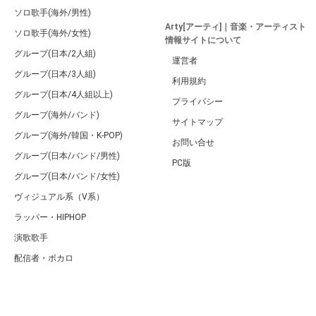
ソロ歌手(海外/男性)
Arty[アーティ]｜音楽・アーティスト
ソロ歌手(海外/女性)
情報サイトについて
グループ(日本/2人組)
運営者
グループ(日本/3人組)
利用規約
グループ(日本/4人組以上)
プライバシー
グループ(海外/バンド)
サイトマップ
グループ(海外/韓国・K-POP)
お問い合せ
グループ(日本/バンド/男性)
PC版
グループ(日本/バンド/女性)
ヴィジュアル系（V系）
ラッパー・HIPHOP
演歌歌手
配信者・ボカロ
音楽家
人気曲・アルバム