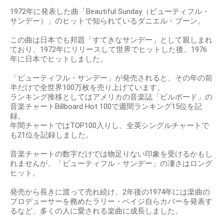
1972年に発表した曲「Beautiful Sunday（ビューティフル・
サンデー）」のヒットで知られているダニエル・ブーン。
この曲は日本でも邦題「すてきなサンデー」として親しまれ
ており、1972年にリリースして世界でヒットした後、1976
年に日本でヒットしました。
「ビューティフル・サンデー」が発売されると、その年の前
半だけで全世界100万枚を売り上げています。
ランキング推移としてはアメリカの音楽誌「ビルボード」の
音楽チャートBillboard Hot 100で週間ランキング15位を記
録。
年間チャートではTOP100入りし、全英シングルチャートで
も21位を記録しました。
音楽チャートの数字だけでは物足りない印象を受けるかもし
れませんが、「ビューティフル・サンデー」の凄さはロング
ヒット。
発売から長きに渡って売れ続け、2年後の1974年には楽曲の
プロデューサーを務めたラリー・ペイジ自らカバーを発表す
るなど、多くの人に愛される楽曲に成長しました。