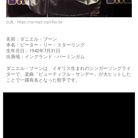
出典：
https://rar-mp3.mp3-flac.be
名前：ダニエル・ブーン
本名：ピーター・リー・スターリング
生年月日：1942年7月31日
出身地：イングランド・バーミンガム
ダニエル・ブーンは、イギリス生まれのシンガーソングライ
ターで、楽曲「ビューティフル・サンデー」が大ヒットした
ことで一躍有名となった歌手です。