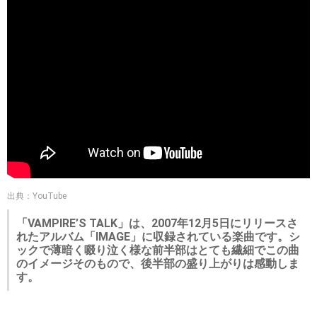
出典：YouTube
「VAMPIRE’S TALK」は、2007年12月5日にリリースさ
れたアルバム「IMAGE」に収録されている楽曲です。シ
ックで薄暗く啜り泣く様な前半部はとても繊細でこの曲
のイメージそのもので、後半部の盛り上がりは感動しま
す。