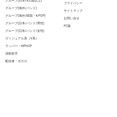
グループ(日本/4人組以上)
プライバシー
グループ(海外/バンド)
サイトマップ
グループ(海外/韓国・K-POP)
お問い合せ
グループ(日本/バンド/男性)
PC版
グループ(日本/バンド/女性)
ヴィジュアル系（V系）
ラッパー・HIPHOP
演歌歌手
配信者・ボカロ
音楽家
人気曲・アルバム
テレビ・主題歌
ランキング
Copyright (C) Arty[アーティ]｜音楽・アーティスト情報サイト