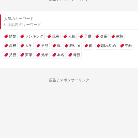
人気のキーワード
いま話題のキーワード
結婚
ランキング
現在
人気
子供
身長
家族
高校
大学
学歴
嫁
若い頃
曲
馴れ初め
年齢
父親
実家
兄弟
本名
母親
広告 / スポンサーリンク