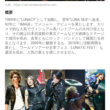
出典：
https://cdn.amebaowndme.com
概要
1989年に“LUNACY”として始動し、翌年“LUNA SEA”へ改名、
92年に『IMAGE』でメジャー・デビューを果たします。カリ
スマ的な人気でヴィジュアル系バンドブームの火付け役とな
り、その後は日本武道館や東京ドームなど大規模なステージ
で成功を収め、名実ともにロック・バンドとして確固たる存
在となります。2000年に解散するも、2010年に活動再開を
果たし、ワールドツアーや主宰フェス〈LUNATIC FEST.〉も
盛況を収め、人気の衰えを感じさせません。