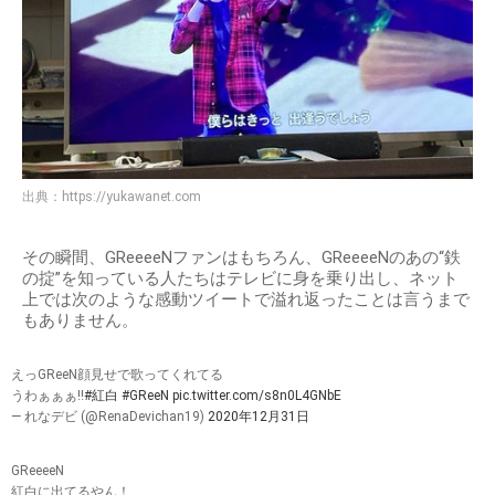
出典：
https://yukawanet.com
その瞬間、GReeeeNファンはもちろん、GReeeeNのあの“鉄
の掟”を知っている人たちはテレビに身を乗り出し、ネット
上では次のような感動ツイートで溢れ返ったことは言うまで
もありません。
えっGReeN顔見せで歌ってくれてる
うわぁぁぁ!!
#紅白
#GReeN
pic.twitter.com/s8n0L4GNbE
— れなデビ (@RenaDevichan19)
2020年12月31日
GReeeeN
紅白に出てるやん！