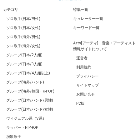
カテゴリ
特集一覧
ソロ歌手(日本/男性)
キュレーター一覧
ソロ歌手(日本/女性)
キーワード一覧
ソロ歌手(海外/男性)
Arty[アーティ]｜音楽・アーティスト
ソロ歌手(海外/女性)
情報サイトについて
グループ(日本/2人組)
運営者
グループ(日本/3人組)
利用規約
グループ(日本/4人組以上)
プライバシー
グループ(海外/バンド)
サイトマップ
グループ(海外/韓国・K-POP)
お問い合せ
グループ(日本/バンド/男性)
PC版
グループ(日本/バンド/女性)
ヴィジュアル系（V系）
ラッパー・HIPHOP
演歌歌手