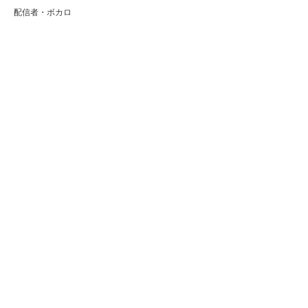
配信者・ボカロ
音楽家
人気曲・アルバム
テレビ・主題歌
ランキング
Copyright (C) Arty[アーティ]｜音楽・アーティスト情報サイト