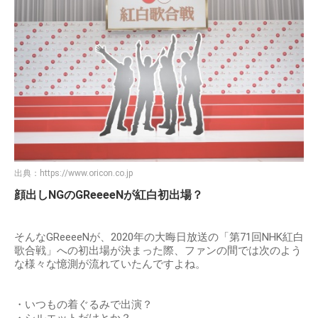
出典：
https://www.oricon.co.jp
顔出しNGのGReeeeNが紅白初出場？
そんなGReeeeNが、2020年の大晦日放送の「第71回NHK紅白
歌合戦」への初出場が決まった際、ファンの間では次のよう
な様々な憶測が流れていたんですよね。
・いつもの着ぐるみで出演？
・シルエットだけとか？