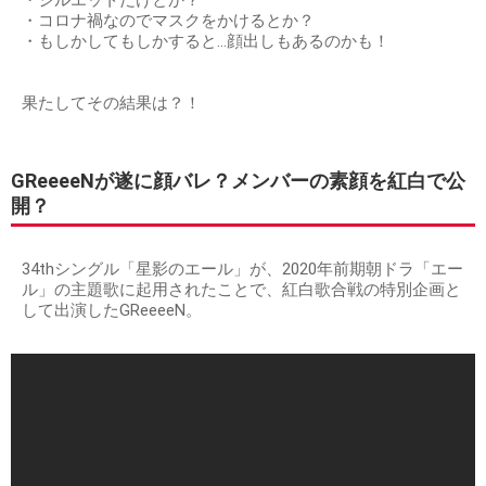
・コロナ禍なのでマスクをかけるとか？
・もしかしてもしかすると…顔出しもあるのかも！
果たしてその結果は？！
GReeeeNが遂に顔バレ？メンバーの素顔を紅白で公
開？
34thシングル「星影のエール」が、2020年前期朝ドラ「エー
ル」の主題歌に起用されたことで、紅白歌合戦の特別企画と
して出演したGReeeeN。