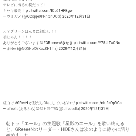
テレビに出るの初だって！
キセキ最高！
pic.twitter.com/lQb61HPBgw
— ウミガメ (@Q2iqqe0PRnQnUOG)
2020年12月31日
え？グリーンほんまに顔出し！！
初じゃん！！！！！
ありがとうございます😊
#GReeeen
#きせき
pic.twitter.com/Y78JITxONc
— まゆ⭐︎ (@NQSNoXGKazKH1Tz)
2020年12月31日
紅白で
#GReeN
が顔だしOKにしている\ｷｬｰ/
pic.twitter.com/nNj3cDpBCb
— alfeefla(あるふら)😎🤓👩🏻‍🦰🥰 (@alfeeeefla)
2020年12月31日
朝ドラ「エール」の主題歌「星影のエール」を歌い終える
と、GReeeeNのリーダー・HIDEさんは次のように静かに語り
始めました。