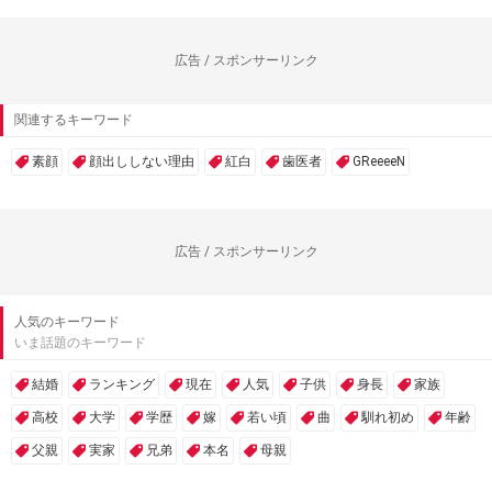
広告 / スポンサーリンク
関連するキーワード
素顔
顔出ししない理由
紅白
歯医者
GReeeeN
広告 / スポンサーリンク
人気のキーワード
いま話題のキーワード
結婚
ランキング
現在
人気
子供
身長
家族
高校
大学
学歴
嫁
若い頃
曲
馴れ初め
年齢
父親
実家
兄弟
本名
母親