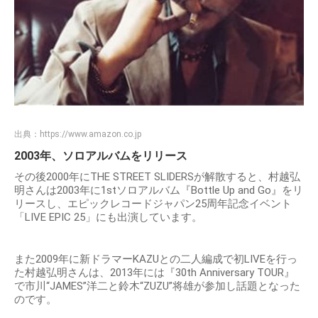
出典：
https://www.amazon.co.jp
2003年、ソロアルバムをリリース
その後2000年にTHE STREET SLIDERSが解散すると、村越弘
明さんは2003年に1stソロアルバム『Bottle Up and Go』をリ
リースし、エピックレコードジャパン25周年記念イベント
「LIVE EPIC 25」にも出演しています。
また2009年に新ドラマーKAZUとの二人編成で初LIVEを行っ
た村越弘明さんは、2013年には『30th Anniversary TOUR』
で市川“JAMES”洋二と鈴木“ZUZU”将雄が参加し話題となった
のです。