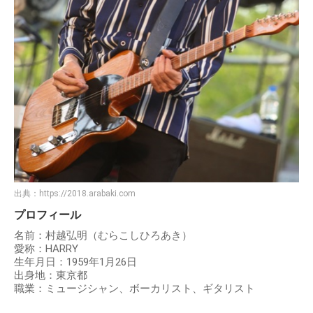
出典：
https://2018.arabaki.com
プロフィール
名前：村越弘明（むらこしひろあき）
愛称：HARRY
生年月日：1959年1月26日
出身地：東京都
職業：ミュージシャン、ボーカリスト、ギタリスト