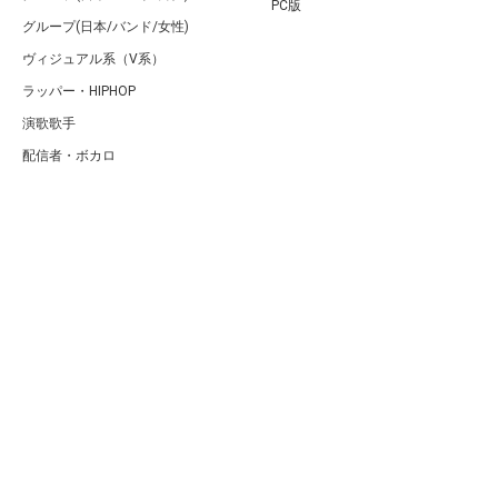
PC版
グループ(日本/バンド/女性)
ヴィジュアル系（V系）
ラッパー・HIPHOP
演歌歌手
配信者・ボカロ
音楽家
人気曲・アルバム
テレビ・主題歌
ランキング
Copyright (C) Arty[アーティ]｜音楽・アーティスト情報サイト