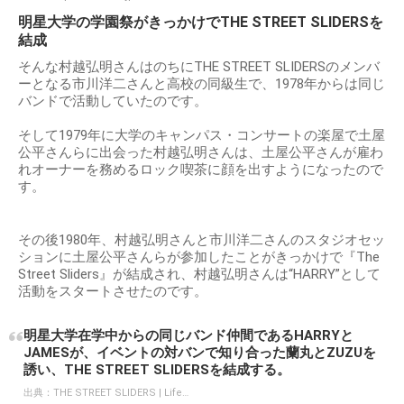
明星大学の学園祭がきっかけでTHE STREET SLIDERSを
結成
そんな村越弘明さんはのちにTHE STREET SLIDERSのメンバ
ーとなる市川洋二さんと高校の同級生で、1978年からは同じ
バンドで活動していたのです。
そして1979年に大学のキャンパス・コンサートの楽屋で土屋
公平さんらに出会った村越弘明さんは、土屋公平さんが雇わ
れオーナーを務めるロック喫茶に顔を出すようになったので
す。
その後1980年、村越弘明さんと市川洋二さんのスタジオセッ
ションに土屋公平さんらが参加したことがきっかけで『The
Street Sliders』が結成され、村越弘明さんは“HARRY”として
活動をスタートさせたのです。
明星大学在学中からの同じバンド仲間であるHARRYと
JAMESが、イベントの対バンで知り合った蘭丸とZUZUを
誘い、THE STREET SLIDERSを結成する。
出典：
THE STREET SLIDERS | Life…