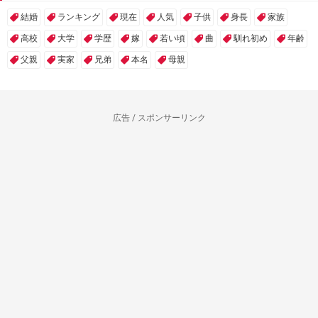
結婚
ランキング
現在
人気
子供
身長
家族
高校
大学
学歴
嫁
若い頃
曲
馴れ初め
年齢
父親
実家
兄弟
本名
母親
広告 / スポンサーリンク