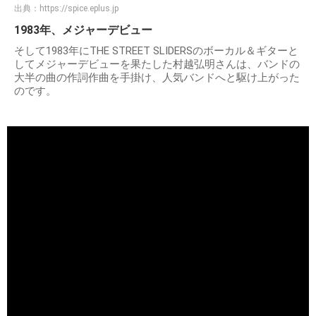
出典：
https://spice.eplus.jp
1983年、メジャーデビュー
そして1983年にTHE STREET SLIDERSのボーカル＆ギターと
してメジャーデビューを果たした村越弘明さんは、バンドの
大半の曲の作詞作曲を手掛け、人気バンドへと駆け上がった
のです。