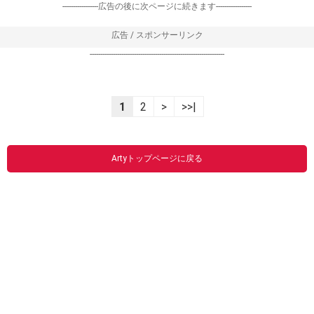
-----------------広告の後に次ページに続きます-----------------
広告 / スポンサーリンク
----------------------------------------------------------------
1
2
>
>>|
Artyトップページに戻る