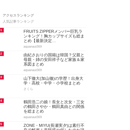
アクセスランキング
人気記事ランキング
1
FRUITS ZIPPERメンバー巨乳ラ
ンキング！胸カップサイズも総ま
とめ【最新決定…
aquanaut369
2
由紀さおりの国籍は韓国？父親と
母親・姉の安田祥子など家族＆家
系図まとめ
aquanaut369
3
山下徹大(加山徹)の学歴！出身大
学・高校・中学・小学校まとめ
さくら
4
鶴田浩二の娘！長女と次女・三女
の鶴田さやか・鶴田真由との関係
を総まとめ
aquanaut369
5
ZONE・MIYU(長瀬実夕)は素行不