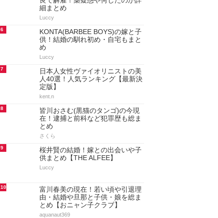
良で解雇！薬疑惑や何したのか詳
細まとめ
Luccy
6
KONTA(BARBEE BOYS)の嫁と子
供！結婚の馴れ初め・自宅もまと
め
Luccy
7
日本人女性ヴァイオリニストの美
人40選！人気ランキング【最新決
定版】
kent.n
8
皆川おさむ(黒猫のタンゴ)の今現
在！逮捕と前科など犯罪歴も総ま
とめ
さくら
9
桜井賢の結婚！嫁との出会いや子
供まとめ【THE ALFEE】
Luccy
10
富川春美の現在！若い頃や引退理
由・結婚や旦那と子供・娘を総ま
とめ【おニャン子クラブ】
aquanaut369