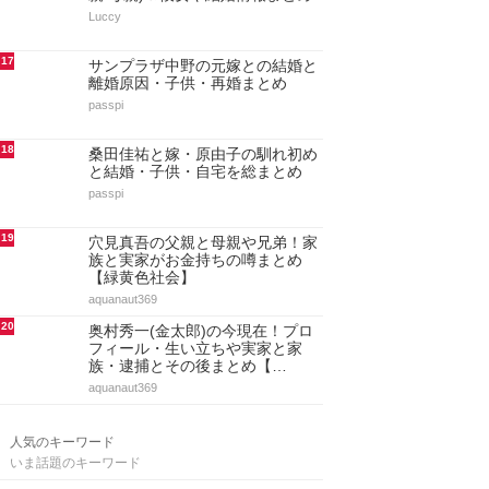
Luccy
17
サンプラザ中野の元嫁との結婚と
離婚原因・子供・再婚まとめ
passpi
18
桑田佳祐と嫁・原由子の馴れ初め
と結婚・子供・自宅を総まとめ
passpi
19
穴見真吾の父親と母親や兄弟！家
族と実家がお金持ちの噂まとめ
【緑黄色社会】
aquanaut369
20
奥村秀一(金太郎)の今現在！プロ
フィール・生い立ちや実家と家
族・逮捕とその後まとめ【…
aquanaut369
人気のキーワード
いま話題のキーワード