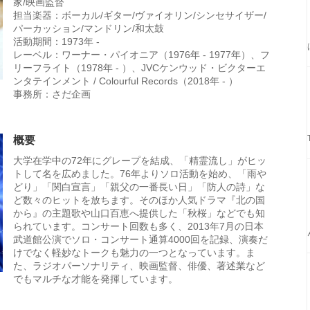
家/映画監督
担当楽器：ボーカル/ギター/ヴァイオリン/シンセサイザー/
パーカッション/マンドリン/和太鼓
活動期間：1973年 -
レーベル：ワーナー・パイオニア（1976年 - 1977年）、フ
リーフライト（1978年 - ）、JVCケンウッド・ビクターエ
ンタテインメント / Colourful Records（2018年 - ）
事務所：さだ企画
概要
大学在学中の72年にグレープを結成、「精霊流し」がヒッ
トして名を広めました。76年よりソロ活動を始め、「雨や
どり」「関白宣言」「親父の一番長い日」「防人の詩」な
ど数々のヒットを放ちます。そのほか人気ドラマ『北の国
から』の主題歌や山口百恵へ提供した「秋桜」などでも知
られています。コンサート回数も多く、2013年7月の日本
武道館公演でソロ・コンサート通算4000回を記録、演奏だ
けでなく軽妙なトークも魅力の一つとなっています。ま
た、ラジオパーソナリティ、映画監督、俳優、著述業など
でもマルチな才能を発揮しています。