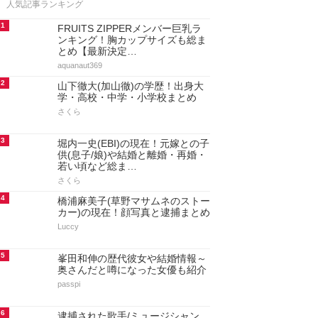
人気記事ランキング
1
FRUITS ZIPPERメンバー巨乳ラ
ンキング！胸カップサイズも総ま
とめ【最新決定…
aquanaut369
2
山下徹大(加山徹)の学歴！出身大
学・高校・中学・小学校まとめ
さくら
3
堀内一史(EBI)の現在！元嫁との子
供(息子/娘)や結婚と離婚・再婚・
若い頃など総ま…
さくら
4
橋浦麻美子(草野マサムネのストー
カー)の現在！顔写真と逮捕まとめ
Luccy
5
峯田和伸の歴代彼女や結婚情報～
奥さんだと噂になった女優も紹介
passpi
6
逮捕された歌手/ミュージシャン