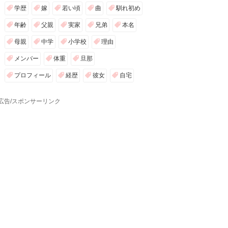
学歴
嫁
若い頃
曲
馴れ初め
年齢
父親
実家
兄弟
本名
母親
中学
小学校
理由
メンバー
体重
旦那
プロフィール
経歴
彼女
自宅
広告/スポンサーリンク