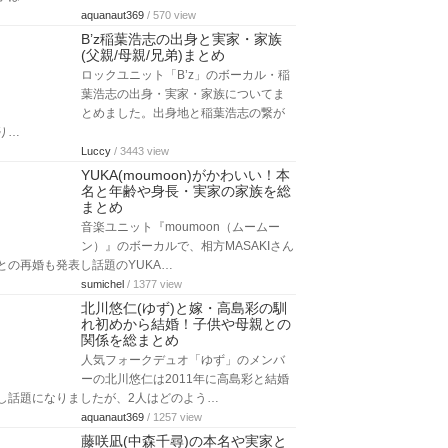
aquanaut369
/ 570 view
B’z稲葉浩志の出身と実家・家族
(父親/母親/兄弟)まとめ
ロックユニット「B’z」のボーカル・稲
葉浩志の出身・実家・家族についてま
とめました。出身地と稲葉浩志の繋が
り…
Luccy
/ 3443 view
YUKA(moumoon)がかわいい！本
名と年齢や身長・実家の家族を総
まとめ
音楽ユニット『moumoon（ムームー
ン）』のボーカルで、相方MASAKIさん
との再婚も発表し話題のYUKA…
sumichel
/ 1377 view
北川悠仁(ゆず)と嫁・高島彩の馴
れ初めから結婚！子供や母親との
関係を総まとめ
人気フォークデュオ「ゆず」のメンバ
ーの北川悠仁は2011年に高島彩と結婚
し話題になりましたが、2人はどのよう…
aquanaut369
/ 1257 view
藤咲凪(中森千尋)の本名や実家と