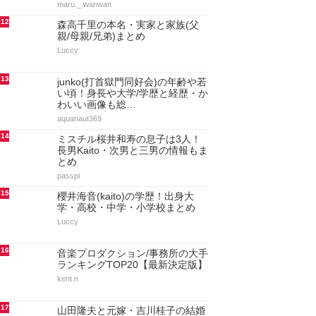
maru._.wanwan
12
森高千里の本名・実家と家族(父
親/母親/兄弟)まとめ
Luccy
13
junko(打首獄門同好会)の年齢や若
い頃！身長や大学/学歴と経歴・か
わいい画像も総…
aquanaut369
14
ミスチル桜井和寿の息子は3人！
長男Kaito・次男と三男の情報もま
とめ
passpi
15
櫻井海音(kaito)の学歴！出身大
学・高校・中学・小学校まとめ
Luccy
16
音楽プロダクション/事務所の大手
ランキングTOP20【最新決定版】
kent.n
17
山田隆夫と元嫁・吉川桂子の結婚