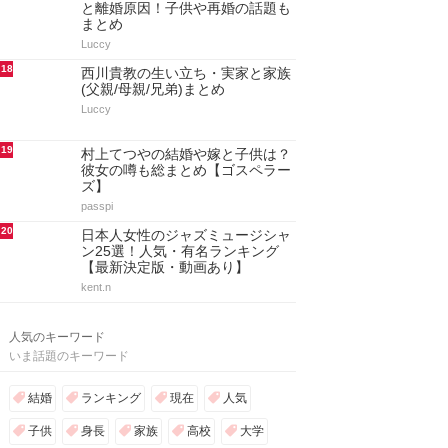
と離婚原因！子供や再婚の話題も
まとめ
Luccy
18
西川貴教の生い立ち・実家と家族
(父親/母親/兄弟)まとめ
Luccy
19
村上てつやの結婚や嫁と子供は？
彼女の噂も総まとめ【ゴスペラー
ズ】
passpi
20
日本人女性のジャズミュージシャ
ン25選！人気・有名ランキング
【最新決定版・動画あり】
kent.n
人気のキーワード
いま話題のキーワード
結婚
ランキング
現在
人気
子供
身長
家族
高校
大学