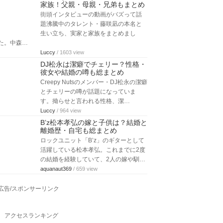
家族！父親・母親・兄弟もまとめ
街頭インタビューの動画がバズって話
題沸騰中のタレント・藤咲凪の本名と
生い立ち、実家と家族をまとめまし
た。中森…
Luccy
/ 1603 view
DJ松永は潔癖でチェリー？性格・
彼女や結婚の噂も総まとめ
Creepy Nutsのメンバー・DJ松永の潔癖
とチェリーの噂が話題になっていま
す。拗らせと言われる性格、潔…
Luccy
/ 964 view
B’z松本孝弘の嫁と子供は？結婚と
離婚歴・自宅も総まとめ
ロックユニット「B’z」のギターとして
活躍している松本孝弘。これまでに2度
の結婚を経験していて、2人の嫁や馴…
aquanaut369
/ 659 view
広告/スポンサーリンク
アクセスランキング