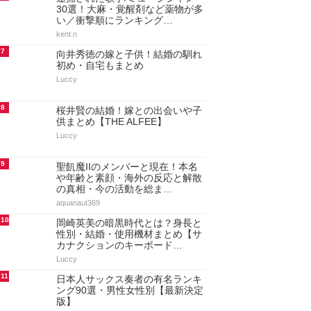
30選！大麻・覚醒剤など薬物が多
い／衝撃順にランキング…
kent.n
7
向井秀徳の嫁と子供！結婚の馴れ
初め・自宅もまとめ
Luccy
8
桜井賢の結婚！嫁との出会いや子
供まとめ【THE ALFEE】
Luccy
9
聖飢魔IIのメンバーと現在！本名
や年齢と素顔・海外の反応と解散
の真相・今の活動を総ま…
aquanaut369
10
岡崎英美の暗黒時代とは？身長と
性別・結婚・使用機材まとめ【サ
カナクションのキーボード…
Luccy
11
日本人サックス奏者の有名ランキ
ング90選・男性女性別【最新決定
版】