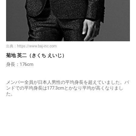
出典：
https://www.baj-inc.com
菊地 英二（きくち えいじ）
身長：176cm
メンバー全員が日本人男性の平均身長を超えていました。バ
ンドでの平均身長は177.3cmとかなり平均が高くなりまし
た。