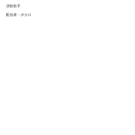
演歌歌手
配信者・ボカロ
音楽家
人気曲・アルバム
テレビ・主題歌
ランキング
Copyright (C) Arty[アーティ]｜音楽・アーティスト情報サイト