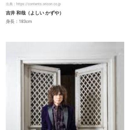
出典：
https://contents.oricon.co.jp
吉井 和哉（よしい かずや）
身長：183cm