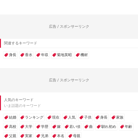
広告 / スポンサーリンク
関連するキーワード
身長
香水
年収
菊地英昭
機材
広告 / スポンサーリンク
人気のキーワード
いま話題のキーワード
結婚
ランキング
現在
人気
子供
身長
家族
高校
大学
学歴
嫁
若い頃
曲
馴れ初め
年齢
父親
実家
兄弟
本名
母親