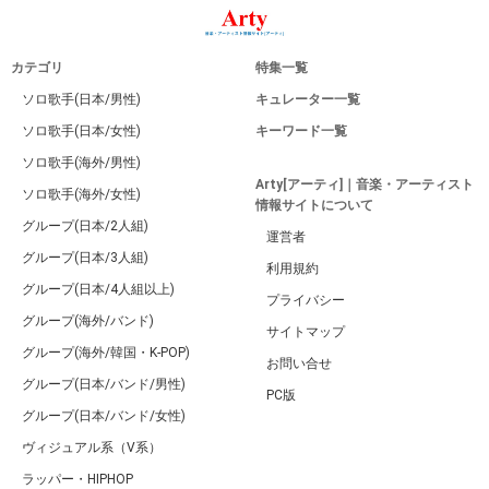
カテゴリ
特集一覧
ソロ歌手(日本/男性)
キュレーター一覧
ソロ歌手(日本/女性)
キーワード一覧
ソロ歌手(海外/男性)
Arty[アーティ]｜音楽・アーティスト
ソロ歌手(海外/女性)
情報サイトについて
グループ(日本/2人組)
運営者
グループ(日本/3人組)
利用規約
グループ(日本/4人組以上)
プライバシー
グループ(海外/バンド)
サイトマップ
グループ(海外/韓国・K-POP)
お問い合せ
グループ(日本/バンド/男性)
PC版
グループ(日本/バンド/女性)
ヴィジュアル系（V系）
ラッパー・HIPHOP