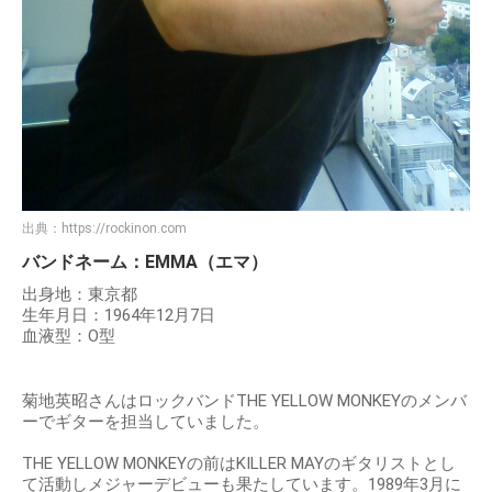
出典：
https://rockinon.com
バンドネーム：EMMA（エマ）
出身地：東京都
生年月日：1964年12月7日
血液型：O型
菊地英昭さんはロックバンドTHE YELLOW MONKEYのメンバ
ーでギターを担当していました。
THE YELLOW MONKEYの前はKILLER MAYのギタリストとし
て活動しメジャーデビューも果たしています。1989年3月に