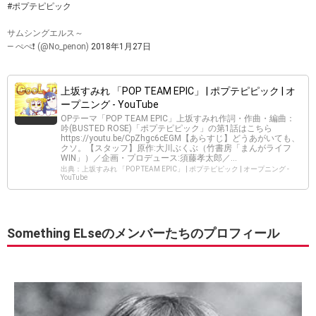
#ポプテピピック
サムシングエルス～
— ぺぺ❗️ (@No_penon)
2018年1月27日
上坂すみれ 「POP TEAM EPIC」 | ポプテピピック | オ
ープニング - YouTube
OPテーマ「POP TEAM EPIC」上坂すみれ作詞・作曲・編曲：
吟(BUSTED ROSE)「ポプテピピック」の第1話はこちら
https://youtu.be/CpZhgc6cEGM【あらすじ】どうあがいても、
クソ。【スタッフ】原作:大川ぶくぶ（竹書房「まんがライフ
WIN」）／企画・プロデュース:須藤孝太郎／...
出典：上坂すみれ 「POP TEAM EPIC」 | ポプテピピック | オープニング -
YouTube
Something ELseのメンバーたちのプロフィール