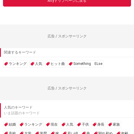
Artyトップページに戻る
広告 / スポンサーリンク
関連するキーワード
ランキング
人気
ヒット曲
Something ELse
広告 / スポンサーリンク
人気のキーワード
いま話題のキーワード
結婚
ランキング
現在
人気
子供
身長
家族
高校
大学
学歴
嫁
若い頃
曲
馴れ初め
年齢