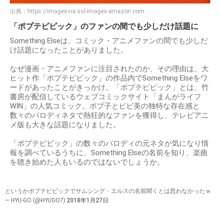
出典：
https://images-na.ssl-images-amazon.com
「ポプテピピック」のファンの間でも少しだけ話題に
Something Elseは、コミック・アニメファンの間でも少しだ
け話題になったことがありました。
なぜ漫画・アニメファンに注目されたのか、その理由は、大
ヒット作「ポプテピピック」の作品内でSomething Elseをワ
ードがあったことがきっかけ。「ポプテピピック」とは、竹
書房が配信しているウェブコミックサイト「まんがライフ
WIN」の人気コミック。ポプ子とピピ美の独特な存在感と
数々のパロディネタで熱狂的なファンを獲得し、テレビアニ
メ版も大きな話題になりました。
「ポプテピピック」の数々のパロディの元ネタが気になり情
報を調べているうちに、Something Elseの名前を知り、楽曲
を聴き始めた人もいるのではないでしょうか。
というかポプテピピックでサムシング・エルスの名前聞くとは思わなかったｗ
— HYU-GO (@HYUGO7)
2018年1月27日