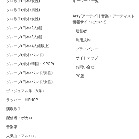
ソロ歌手(日本/女性)
キーワード一覧
ソロ歌手(海外/男性)
Arty[アーティ]｜音楽・アーティスト
ソロ歌手(海外/女性)
情報サイトについて
グループ(日本/2人組)
運営者
グループ(日本/3人組)
利用規約
グループ(日本/4人組以上)
プライバシー
グループ(海外/バンド)
サイトマップ
グループ(海外/韓国・K-POP)
お問い合せ
グループ(日本/バンド/男性)
PC版
グループ(日本/バンド/女性)
ヴィジュアル系（V系）
ラッパー・HIPHOP
演歌歌手
配信者・ボカロ
音楽家
人気曲・アルバム