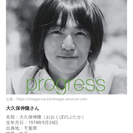
出典：
https://images-na.ssl-images-amazon.com
大久保伸隆さん
名前：大久保伸隆（おおくぼのぶたか）
生年月日：1974年9月24日
出身地：千葉県