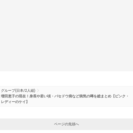
グループ(日本/2人組)
増田恵子の現在！身長や若い頃・バセドウ病など病気の噂を総まとめ【ピンク・
レディーのケイ】
ページの先頭へ