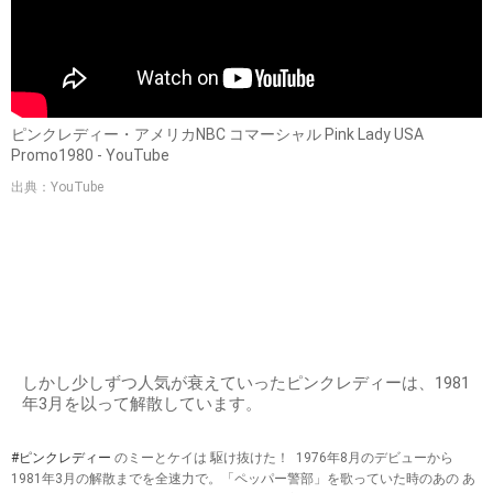
ピンクレディー・アメリカNBC コマーシャル Pink Lady USA
Promo1980 - YouTube
出典：YouTube
しかし少しずつ人気が衰えていったピンクレディーは、1981
年3月を以って解散しています。
#ピンクレディー
のミーとケイは 駆け抜けた！ 1976年8月のデビューから
1981年3月の解散までを全速力で。「ペッパー警部」を歌っていた時のあの あ