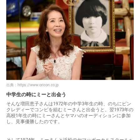
出典：
https://www.oricon.co.jp
中学生の時にミーと出会う
そんな増田恵子さんは1972年の中学3年生の時、のちにピン
クレディーでコンビを組むミーさんと出会うと、翌1973年の
高校1年生の時にミーさんとヤマハのオーディションに参加
し、見事優勝したのです。
そして1974年、ミーさんと浜松のヤマハボーカルスクールへ