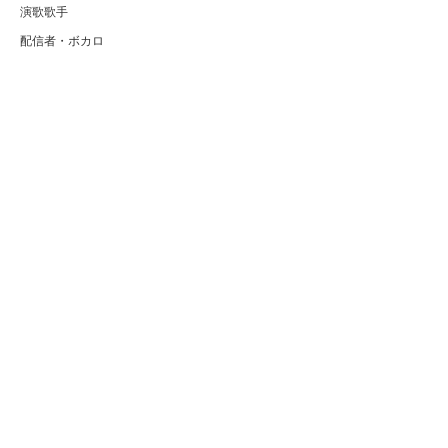
演歌歌手
配信者・ボカロ
音楽家
人気曲・アルバム
テレビ・主題歌
ランキング
Copyright (C) Arty[アーティ]｜音楽・アーティスト情報サイト