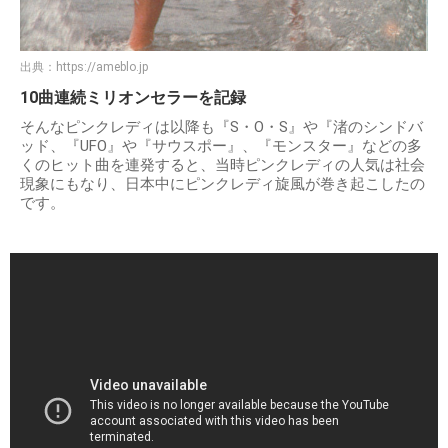
出典：
https://ameblo.jp
10曲連続ミリオンセラーを記録
そんなピンクレディは以降も『S・O・S』や『渚のシンドバ
ッド、『UFO』や『サウスポー』、『モンスター』などの多
くのヒット曲を連発すると、当時ピンクレディの人気は社会
現象にもなり、日本中にピンクレディ旋風が巻き起こしたの
です。