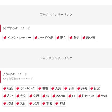
広告 / スポンサーリンク
関連するキーワード
ピンク・レディー
バセドウ病
現在
身長
若い頃
広告 / スポンサーリンク
人気のキーワード
いま話題のキーワード
結婚
ランキング
現在
人気
子供
身長
家族
高校
大学
学歴
嫁
若い頃
曲
馴れ初め
年齢
父親
実家
兄弟
本名
母親