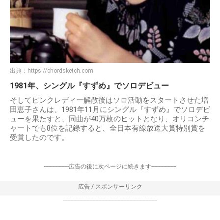
出典：
https://chordsketch.com
1981年、シングル『すずめ』でソロデビュー
そしてピンクレディー解散後はソロ活動をスタートさせた増
田恵子さんは、1981年11月にシングル『すずめ』でソロデビ
ューを果たすと、同曲が40万枚のヒットとなり、オリコンチ
ャートでも8位を記録すると、全日本有線放送大賞特別賞を
受賞したのです。
-----------------広告の後に次ページに続きます-----------------
広告 / スポンサーリンク
----------------------------------------------------------------