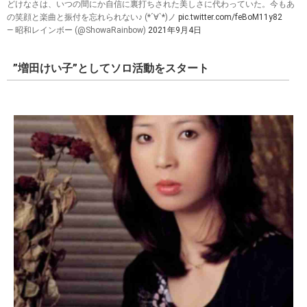
どけなさは、いつの間にか自信に裏打ちされた美しさに代わっていた。今もあ
の笑顔と楽曲と振付を忘れられない♪ (*´∀`*)ノ
pic.twitter.com/feBoM11y82
— 昭和レインボー (@ShowaRainbow)
2021年9月4日
”増田けい子”としてソロ活動をスタート